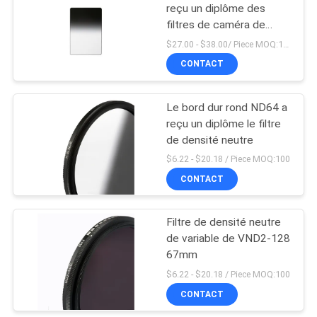
reçu un diplôme des
filtres de caméra de
place de filtre de densité
$27.00 - $38.00/ Piece MOQ:100
neutre
CONTACT
Le bord dur rond ND64 a
reçu un diplôme le filtre
de densité neutre
$6.22 - $20.18 / Piece MOQ:100
CONTACT
Filtre de densité neutre
de variable de VND2-128
67mm
$6.22 - $20.18 / Piece MOQ:100
CONTACT