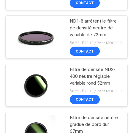
CONTACT
CONTRÔLE
ND1-8 arrêtent le filtre
DE
de densité neutre de
QUALITÉ
variable de 72mm
$6.22 - $20.18 / Piece MOQ:100
CONTACTEZ-
CONTACT
NOUS
Filtre de densité ND2-
400 neutre réglable
DEMANDEZ
variable rond 52mm
UNE
$6.22 - $20.18 / Piece MOQ:100
CONTACT
CITATION
Filtre de densité neutre
PLAN
gradué de bord dur
DU
67mm