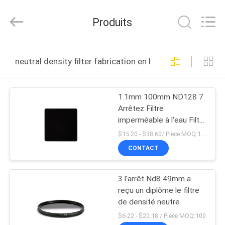
2025
Bright
Shadow
Produits
Technology
Ltd..
All
Rights
Reserved.
MAISON
neutral density filter fabrication en ligne
PRODUITS
1.1mm 100mm ND128 7
Arrêtez Filtre
AU
imperméable à l'eau Filtre
SUJET
à densité neutre
$15.20 - $38.60/ Piece MOQ:100
Couches multicouches
DE
CONTACT
Caméra Filtres de
NOUS
caméra carrés
3 l'arrêt Nd8 49mm a
reçu un diplôme le filtre
VISITE
de densité neutre
D'USINE
$6.22 - $20.18 / Piece MOQ:100