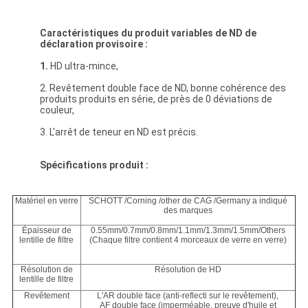
Caractéristiques du produit variables de ND de
déclaration provisoire :
1.
HD ultra-mince,
2. Revêtement double face de ND, bonne cohérence des
produits produits en série, de près de 0 déviations de
couleur,
3. L'arrêt de teneur en ND est précis.
Spécifications produit :
Matériel en verre
SCHOTT /Corning /other de CAG /Germany a indiqué
des marques
Épaisseur de
0.55mm/0.7mm/0.8mm/1.1mm/1.3mm/1.5mm/Others
lentille de filtre
(Chaque filtre contient 4 morceaux de verre en verre)
Résolution de
Résolution de HD
lentille de filtre
Revêtement
L'AR double face (anti-reflecti sur le revêtement),
AF double face (imperméable, preuve d'huile et