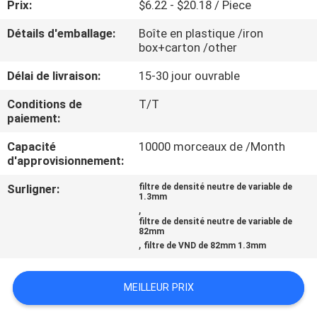
Prix:
$6.22 - $20.18 / Piece
CONTRÔLE
Détails d'emballage:
Boîte en plastique /iron
box+carton /other
DE
Délai de livraison:
15-30 jour ouvrable
QUALITÉ
Conditions de
T/T
paiement:
CONTACTEZ-
Capacité
10000 morceaux de /Month
NOUS
d'approvisionnement:
Surligner:
filtre de densité neutre de variable de
DEMANDEZ
1.3mm
,
UNE
filtre de densité neutre de variable de
82mm
CITATION
,
filtre de VND de 82mm 1.3mm
PLAN
MEILLEUR PRIX
DU