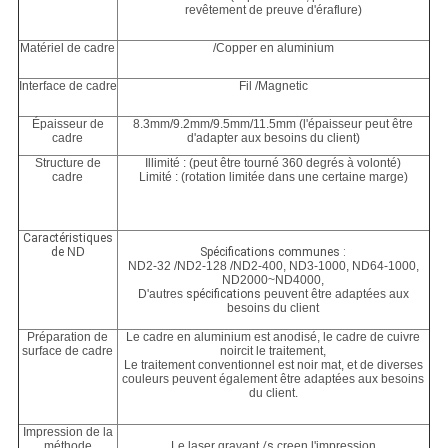
revêtement de preuve d'éraflure)
Matériel de cadre
/Copper en aluminium
Interface de cadre
Fil /Magnetic
Épaisseur de
8.3mm/9.2mm/9.5mm/11.5mm (l'épaisseur peut être
cadre
d'adapter aux besoins du client)
Structure de
Illimité : (peut être tourné 360 degrés à volonté)
cadre
Limité : (rotation limitée dans une certaine marge)
Caractéristiques
de
ND
Spécifications communes :
ND2-32 /ND2-128 /ND2-400, ND3-1000, ND64-1000,
ND2000~ND4000,
D'autres
spécifications
peuvent être adaptées aux
besoins du client
Préparation de
Le cadre en aluminium est anodisé, le cadre de cuivre
surface de cadre
noircit le traitement,
Le traitement conventionnel est noir mat, et de diverses
couleurs peuvent également être adaptées aux besoins
du client.
Impression de la
méthode
Le laser gravant
/s
creen l'impression