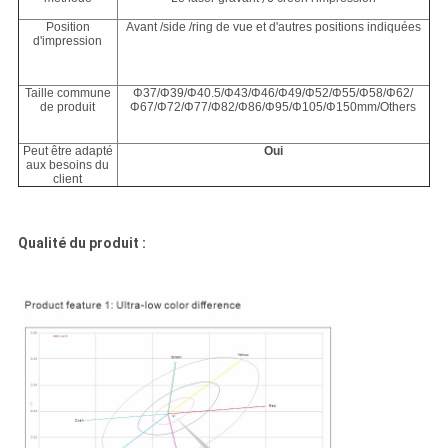
Position
Avant /side /ring de vue et d'autres positions indiquées
d'impression
Taille commune
Φ37/Φ39/Φ40.5/Φ43/Φ46/Φ49/Φ52/Φ55/Φ58/Φ62/
de produit
Φ67/Φ72/Φ77/Φ82/Φ86/Φ95/Φ105/Φ150mm/Others
Peut être adapté
Oui
aux besoins du
client
Qualité du produit :