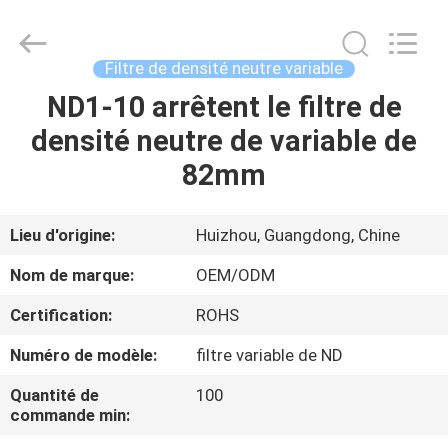
2026
Bright
Shadow
Technology
Ltd..
Filtre de densité neutre variable
All
Rights
Reserved.
ND1-10 arrêtent le filtre de
MAISON
densité neutre de variable de
PRODUITS
82mm
AU
Lieu d'origine:
Huizhou, Guangdong, Chine
SUJET
Nom de marque:
OEM/ODM
DE
Certification:
ROHS
NOUS
Numéro de modèle:
filtre variable de ND
VISITE
Quantité de
100
commande min:
D'USINE