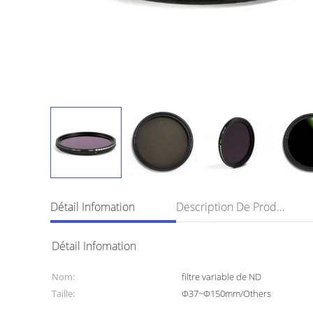
Détail Infomation
Description De Produit
Détail Infomation
Nom:
filtre variable de ND
Taille:
Φ37~Φ150mm/Others