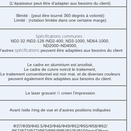
(L'épaisseur peut être d'adapter aux besoins du client)
Illimité : (peut être tourné 360 degrés à volonté)
Limité : (rotation limitée dans une certaine marge)
Spécifications communes :
ND2-32 /ND2-128 /ND2-400, ND3-1000, ND64-1000,
ND2000~ND4000,
spécifications
'autres
peuvent être adaptées aux besoins du client
Le cadre en aluminium est anodisé,
Le cadre de cuivre noircit le traitement,
Le traitement conventionnel est noir mat, et de diverses couleurs
peuvent également être adaptées aux besoins du client.
/s
Le laser gravant
creen l'impression
Avant /side /ring de vue et d'autres positions indiquées
Φ37/Φ39/Φ40.5/Φ43/Φ46/Φ49/Φ52/Φ55/Φ58/Φ62/
Φ67/Φ72/Φ77/Φ82/Φ86/Φ95/Φ105/Φ150mm/Others