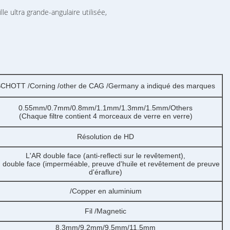
le ultra grande-angulaire utilisée,
CHOTT /Corning /other de CAG /Germany a indiqué des marques
0.55mm/0.7mm/0.8mm/1.1mm/1.3mm/1.5mm/Others
(Chaque filtre contient 4 morceaux de verre en verre)
Résolution de HD
L'AR double face (anti-reflecti sur le revêtement),
 double face (imperméable, preuve d'huile et revêtement de preuve
d'éraflure)
/Copper en aluminium
Fil /Magnetic
8.3mm/9.2mm/9.5mm/11.5mm