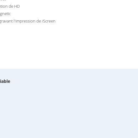
ution de HD
agnetic
gravant l'impression de /Screen
iable