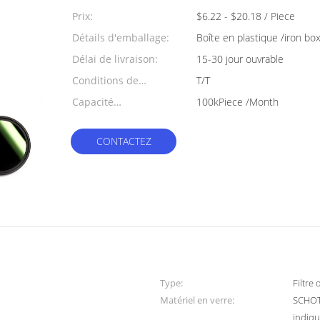
min:
Prix:
$6.22 - $20.18 / Piece
Détails d'emballage:
Boîte en plastique /iron bo
Délai de livraison:
15-30 jour ouvrable
Conditions de
T/T
paiement:
Capacité
100kPiece /Month
d'approvisionnement:
CONTACTEZ
Type:
Filtre
Matériel en verre:
SCHOT
indiq