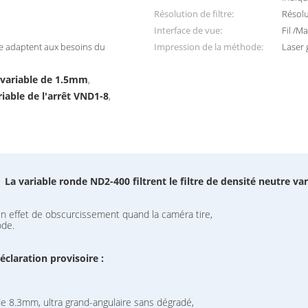
Résolution de filtre:
Résol
Interface de vue:
Fil /M
re adaptent aux besoins du
Impression de la méthode:
Laser 
e variable de 1.5mm
,
riable de l'arrêt VND1-8
,
La variable ronde ND2-400 filtrent le filtre de densité neutre var
n effet de obscurcissement quand la caméra tire,
ode.
éclaration provisoire :
de 8.3mm, ultra grand-angulaire sans dégradé,