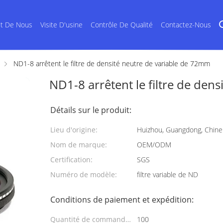
et De Nous
Visite D'usine
Contrôle De Qualité
Contactez-Nous
ND1-8 arrêtent le filtre de densité neutre de variable de 72mm
ND1-8 arrêtent le filtre de den
Détails sur le produit:
Lieu d'origine:
Huizhou, Guangdong, Chine
Nom de marque:
OEM/ODM
Certification:
SGS
Numéro de modèle:
filtre variable de ND
Conditions de paiement et expédition:
Quantité de commande
100