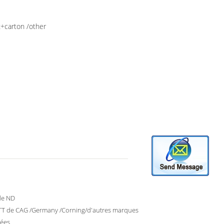
x+carton /other
 de ND
T de CAG /Germany /Corning/d'autres marques
uées