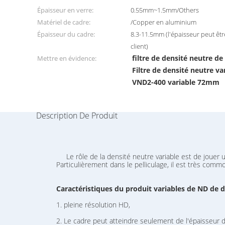
Épaisseur en verre:
0.55mm~1.5mm/Others
Matériel de cadre:
/Copper en aluminium
Épaisseur du cadre:
8.3-11.5mm (l'épaisseur peut êt
client)
filtre de densité neutre d
Mettre en évidence:
Filtre de densité neutre va
VND2-400 variable 72mm
Description De Produit
Le rôle de la densité neutre variable est de jouer u
Particulièrement dans le pelliculage, il est très comm
Caractéristiques du produit
variables
de
ND
de d
1. pleine résolution HD,
2. Le cadre peut atteindre seulement de l'épaisseur 