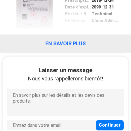
Prescription Date
2018-12-24
Date d'expiration
2099-12-31
Portée / Range
Technical development, production and sales of optical lenses, optical lenses, modules, photographic equipment and accessories, hardware products, plastic products, and optoelectronic products; import and export of goods and technologies.
Délivré par
China Administration for Industry and Commerce
EN SAVOIR PLUS
Laisser un message
Nous vous rappellerons bientôt!