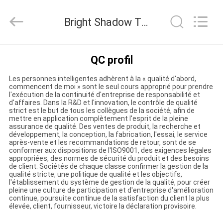
2026
Bright
Shadow
Bright Shadow Technology Ltd. Contrôle de la qualité
Technology
Ltd..
All
Rights
Reserved.
MAISON
QC profil
Les personnes intelligentes adhèrent à la « qualité d'abord,
PRODUITS
commencent de moi » sont le seul cours approprié pour prendre
l'exécution de la continuité d'entreprise de responsabilité et
d'affaires. Dans la R&D et l'innovation, le contrôle de qualité
strict est le but de tous les collègues de la société, afin de
AU
mettre en application complètement l'esprit de la pleine
assurance de qualité. Des ventes de produit, la recherche et
SUJET
développement, la conception, la fabrication, l'essai, le service
après-vente et les recommandations de retour, sont de se
DE
conformer aux dispositions de l'ISO9001, des exigences légales
appropriées, des normes de sécurité du produit et des besoins
NOUS
de client. Sociétés de chaque classe confirmer la gestion de la
qualité stricte, une politique de qualité et les objectifs,
l'établissement du système de gestion de la qualité, pour créer
pleine une culture de participation et d'entreprise d'amélioration
VISITE
continue, poursuite continue de la satisfaction du client la plus
élevée, client, fournisseur, victoire la déclaration provisoire.
D'USINE