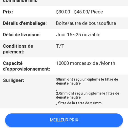
commande min:
Prix:
$30.00 - $45.00/ Piece
CONTRÔLE
DE
Détails d'emballage:
Boîte/autre de boursouflure
QUALITÉ
Délai de livraison:
Jour 15~25 ouvrable
Conditions de
T/T
CONTACTEZ-
paiement:
NOUS
Capacité
10000 morceaux de /Month
d'approvisionnement:
DEMANDEZ
Surligner:
58mm ont reçu un diplôme le filtre de
densité neutre
UNE
,
2.0mm ont reçu un diplôme le filtre de
CITATION
densité neutre
,
filtre de la terre de 2.0mm
PLAN
MEILLEUR PRIX
DU