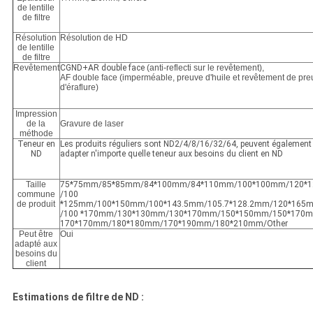
de lentille
de filtre
Résolution
Résolution de HD
de lentille
de filtre
Revêtement
CGND+AR double face
(anti-reflecti sur le revêtement),
AF double face (imperméable, preuve d'huile et revêtement de pre
d'éraflure)
Impression
de la
Gravure de laser
méthode
Teneur en
Les produits réguliers sont ND2/4/8/16/32/64, peuvent également
ND
adapter n'importe quelle teneur aux besoins du client en ND
Taille
75*75mm/85*85mm/84*100mm/84*110mm/100*100mm/120*
commune
/100
de produit
*125mm/100*150mm/100*143.5mm/105.7*128.2mm/120*165
/100 *170mm/130*130mm/130*170mm/150*150mm/150*170
170*170mm/180*180mm/170*190mm/180*210mm/Other
Peut être
Oui
adapté aux
besoins du
client
Estimations de filtre de ND :