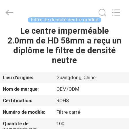
2026
Bright
Shadow
Technology
Ltd..
Filtre de densité neutre gradué
All
Rights
Reserved.
Le centre imperméable
MAISON
2.0mm de HD 58mm a reçu un
PRODUITS
diplôme le filtre de densité
neutre
AU
SUJET
Lieu d'origine:
Guangdong, Chine
DE
Nom de marque:
OEM/ODM
NOUS
Certification:
ROHS
Numéro de modèle:
Filtre carré
VISITE
D'USINE
Quantité de
100