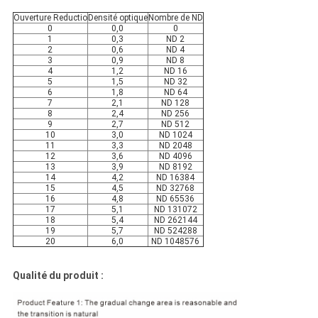
Ouverture Reductio
Densité optique
Nombre de ND
0
0,0
0
1
0,3
ND 2
2
0,6
ND 4
3
0,9
ND 8
4
1,2
ND 16
5
1,5
ND 32
6
1,8
ND 64
7
2,1
ND 128
8
2,4
ND 256
9
2,7
ND 512
10
3,0
ND 1024
11
3,3
ND 2048
12
3,6
ND 4096
13
3,9
ND 8192
14
4,2
ND 16384
15
4,5
ND 32768
16
4,8
ND 65536
17
5,1
ND 131072
18
5,4
ND 262144
19
5,7
ND 524288
20
6,0
ND 1048576
Qualité du produit :