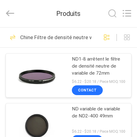
2026
Bright
Shadow
Produits
Technology
Ltd..
All
Rights
Reserved.
MAISON
24
Chine Filtre de densité neutre variable
Filtres d'objectif de
PRODUITS
caméra
ND1-8 arrêtent le filtre
de densité neutre de
AU
variable de 72mm
SUJET
$6.22 - $20.18 / Piece MOQ:100
DE
CONTACT
13
NOUS
Filtres carrés de
ND variable de variable
de ND2-400 49mm
VISITE
caméra
D'USINE
$6.22 - $20.18 / Piece MOQ:100