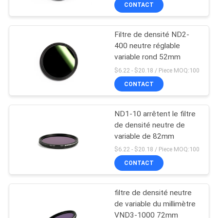
CONTACT
CONTRÔLE
Filtre de densité ND2-
DE
13
400 neutre réglable
QUALITÉ
variable rond 52mm
Filtre UV de caméra
$6.22 - $20.18 / Piece MOQ:100
CONTACTEZ-
CONTACT
NOUS
ND1-10 arrêtent le filtre
de densité neutre de
DEMANDEZ
variable de 82mm
7
UNE
$6.22 - $20.18 / Piece MOQ:100
L'IR UV a coupé le
CONTACT
CITATION
filtre
filtre de densité neutre
PLAN
de variable du millimètre
DU
VND3-1000 72mm