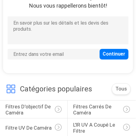
Nous vous rappellerons bientôt!
12
Filtre neutre de
lentille de densité
16
Filtre de densité
Catégories populaires
Tous
neutre gradué
Filtres D'objectif De 
Filtres Carrés De 
Caméra
Caméra
L'IR UV A Coupé Le 
Filtre UV De Caméra
Filtre