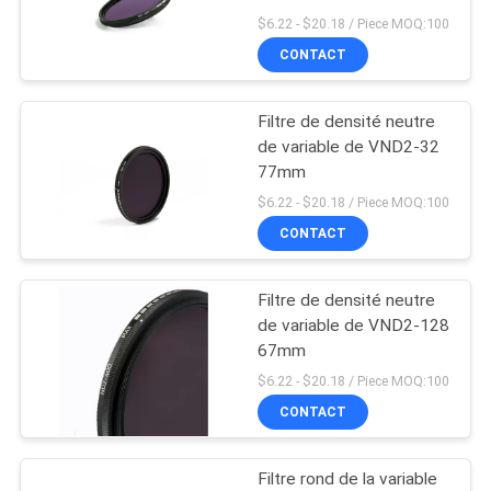
$6.22 - $20.18 / Piece MOQ:100
SITE
CONTACT
13
PRIVACY
Filtre de densité neutre
Filtre de MCUV
POLICY
de variable de VND2-32
77mm
$6.22 - $20.18 / Piece MOQ:100
CONTACT
Filtre de densité neutre
9
de variable de VND2-128
67mm
Filtre ND8
$6.22 - $20.18 / Piece MOQ:100
CONTACT
Filtre rond de la variable