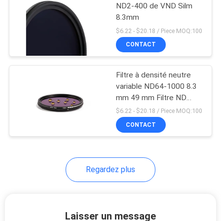
ND2-400 de VND Silm
8.3mm
6
$6.22 - $20.18 / Piece MOQ:100
CONTACT
Filtre ND1000
Filtre à densité neutre
variable ND64-1000 8.3
mm 49 mm Filtre ND
variable
$6.22 - $20.18 / Piece MOQ:100
CONTACT
11
Filtre neutre de nuit
Regardez plus
Laisser un message