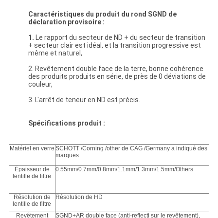
Caractéristiques du produit du rond SGND de
déclaration provisoire :
1.
Le rapport du secteur de ND + du secteur de transition
+ secteur clair est idéal, et la transition progressive est
même et naturel,
2. Revêtement double face de la terre, bonne cohérence
des produits produits en série, de près de 0 déviations de
couleur,
3. L'arrêt de teneur en ND est précis.
Spécifications produit :
Matériel en verre
SCHOTT /Corning /other de CAG /Germany a indiqué des
marques
Épaisseur de
0.55mm/0.7mm/0.8mm/1.1mm/1.3mm/1.5mm/Others
lentille de filtre
Résolution de
Résolution de HD
lentille de filtre
Revêtement
SGND+AR double face (anti-reflecti sur le revêtement),