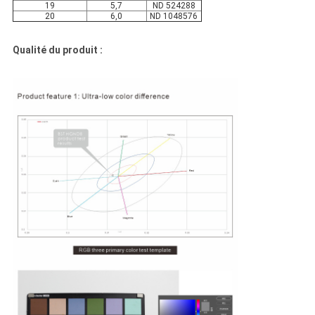
19
5,7
ND 524288
20
6,0
ND 1048576
Qualité du produit :