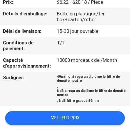
Prix:
$6.22 - $20.18 / Piece
CONTRÔLE
Détails d'emballage:
Boîte en plastique/fer
box+carton/other
DE
Délai de livraison:
15-30 jour ouvrable
QUALITÉ
Conditions de
T/T
paiement:
CONTACTEZ-
Capacité
10000 morceaux de /Month
NOUS
d'approvisionnement:
Surligner:
49mm ont reçu un diplôme le filtre de
DEMANDEZ
densité neutre
,
UNE
Nd8 a reçu un diplôme le filtre de densité
neutre
CITATION
,
Nd8 filtre gradué 49mm
PLAN
MEILLEUR PRIX
DU