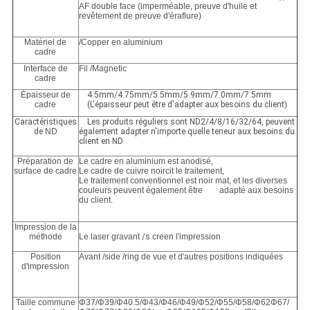
AF double face (imperméable, preuve d'huile et
revêtement de preuve d'éraflure)
Matériel de
/Copper en aluminium
cadre
Interface de
Fil /Magnetic
cadre
Épaisseur de
4.5mm/4.75mm/5.5mm/5.9mm/7.0mm/7.5mm
cadre
(L'épaisseur peut être d'adapter aux besoins du client
)
Caractéristiques
Les produits réguliers sont ND2/4/8/16/32/64, peuvent
de
ND
également adapter n'importe quelle teneur aux besoins du
client en ND
Préparation de
Le cadre en aluminium est anodisé,
surface de cadre
Le cadre de cuivre noircit le traitement,
Le traitement conventionnel est noir mat, et les diverses
couleurs peuvent également être adapté aux besoins
du client.
Impression de la
méthode
Le laser gravant
/s
creen l'impression
Position
Avant /side /ring de vue et d'autres positions indiquées
d'impression
Taille commune
Φ37/Φ39/Φ40.5/Φ43/Φ46/Φ49/Φ52/Φ55/Φ58/Φ62Φ67/