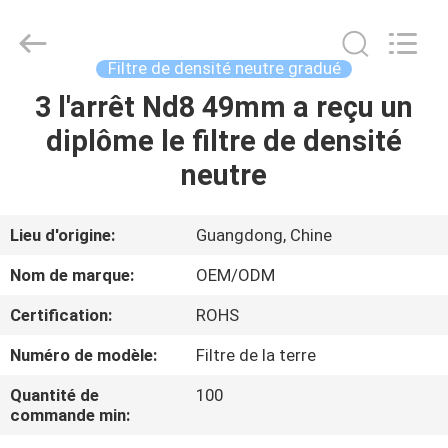
2026
Bright
Shadow
Technology
Ltd..
Filtre de densité neutre gradué
All
Rights
Reserved.
3 l'arrêt Nd8 49mm a reçu un
MAISON
diplôme le filtre de densité
PRODUITS
neutre
AU
Lieu d'origine:
Guangdong, Chine
SUJET
Nom de marque:
OEM/ODM
DE
Certification:
ROHS
NOUS
Numéro de modèle:
Filtre de la terre
VISITE
Quantité de
100
commande min:
D'USINE