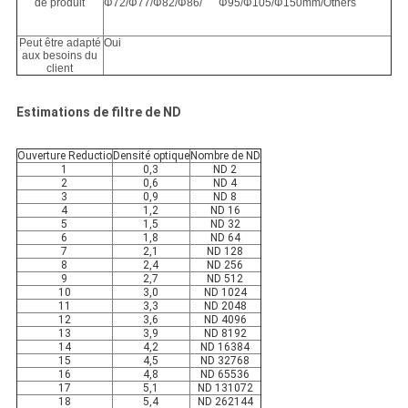
de produit
Φ72/Φ77/Φ82/Φ86/ Φ95/Φ105/Φ150mm/Others
Peut être adapté
Oui
aux besoins du
client
Estimations de filtre de ND
Ouverture Reductio
Densité optique
Nombre de ND
1
0,3
ND 2
2
0,6
ND 4
3
0,9
ND 8
4
1,2
ND 16
5
1,5
ND 32
6
1,8
ND 64
7
2,1
ND 128
8
2,4
ND 256
9
2,7
ND 512
10
3,0
ND 1024
11
3,3
ND 2048
12
3,6
ND 4096
13
3,9
ND 8192
14
4,2
ND 16384
15
4,5
ND 32768
16
4,8
ND 65536
17
5,1
ND 131072
18
5,4
ND 262144