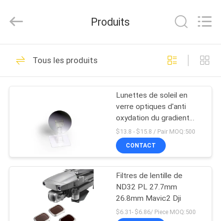
2026
Bright
Shadow
Produits
Technology
Ltd..
All
Rights
Reserved.
MAISON
24
Tous les produits
Filtres d'objectif de
PRODUITS
caméra
Lunettes de soleil en
verre optiques d'anti
AU
oxydation du gradient
SUJET
63mm de HD
$13.8 - $15.8 / Pair MOQ:500
DE
CONTACT
13
NOUS
Filtres carrés de
Filtres de lentille de
ND32 PL 27.7mm
VISITE
caméra
26.8mm Mavic2 Dji
D'USINE
$6.31- $6.86/ Piece MOQ:500