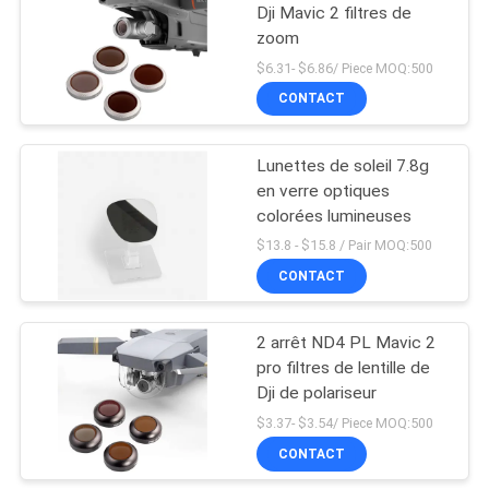
Dji Mavic 2 filtres de
zoom
6
$6.31- $6.86/ Piece MOQ:500
CONTACT
Filtre ND1000
Lunettes de soleil 7.8g
en verre optiques
colorées lumineuses
$13.8 - $15.8 / Pair MOQ:500
CONTACT
11
2 arrêt ND4 PL Mavic 2
Filtre neutre de nuit
pro filtres de lentille de
Dji de polariseur
$3.37- $3.54/ Piece MOQ:500
CONTACT