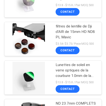
$13.8 - $15.8 / Pair MOQ:500
SITE
CONTACT
13
PRIVACY
filtres de lentille de Dji
Filtre de MCUV
POLICY
d'AIR de 15mm HD ND8
PL Mavic
$3.54- $3.73/ Piece MOQ:500
CONTACT
Lunettes de soleil en
9
verre optiques de la
courbure 1.0mm de la
Filtre ND8
norme 0 de HD
$13.8 - $15.8 / Pair MOQ:500
CONTACT
ND 23.7mm COMPLETS