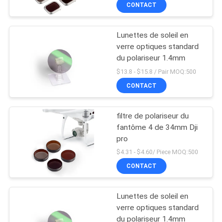
CONTACT
CONTRÔLE
Lunettes de soleil en
DE
13
verre optiques standard
QUALITÉ
du polariseur 1.4mm
Filtre UV de caméra
$13.8 - $15.8 / Pair MOQ:500
CONTACTEZ-
CONTACT
NOUS
filtre de polariseur du
fantôme 4 de 34mm Dji
DEMANDEZ
pro
7
UNE
$4.31 - $4.60/ Piece MOQ:500
L'IR UV a coupé le
CONTACT
CITATION
filtre
Lunettes de soleil en
PLAN
verre optiques standard
DU
du polariseur 1.4mm