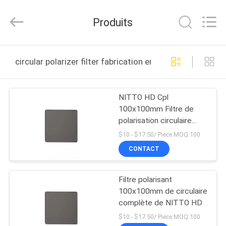
2025
Bright
Shadow
Produits
Technology
Ltd..
All
Rights
Reserved.
MAISON
circular polarizer filter fabrication en ligne
PRODUITS
NITTO HD Cpl
100x100mm Filtre de
AU
polarisation circulaire
SUJET
avec filtre CPL carré
$10 - $17.50/ Piece MOQ:100
DE
CONTACT
NOUS
Filtre polarisant
100x100mm de circulaire
VISITE
complète de NITTO HD
D'USINE
$10 - $17.50/ Piece MOQ:100