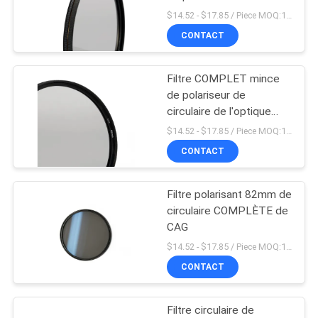
$14.52 - $17.85 / Piece MOQ:100
SITE
CONTACT
PRIVACY
Filtre COMPLET mince
POLICY
de polariseur de
circulaire de l'optique
37mm
$14.52 - $17.85 / Piece MOQ:100
CONTACT
Filtre polarisant 82mm de
circulaire COMPLÈTE de
CAG
$14.52 - $17.85 / Piece MOQ:100
CONTACT
Filtre circulaire de