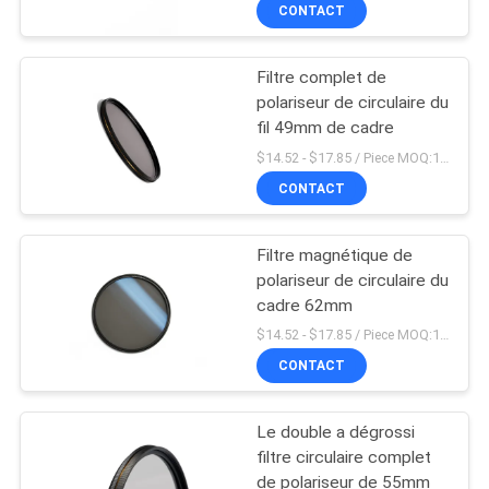
CONTACT
CONTRÔLE
Filtre complet de
DE
polariseur de circulaire du
QUALITÉ
fil 49mm de cadre
$14.52 - $17.85 / Piece MOQ:100
CONTACTEZ-
CONTACT
NOUS
Filtre magnétique de
polariseur de circulaire du
DEMANDEZ
cadre 62mm
UNE
$14.52 - $17.85 / Piece MOQ:100
CONTACT
CITATION
Le double a dégrossi
PLAN
filtre circulaire complet
DU
de polariseur de 55mm