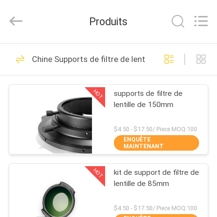
2026
Bright
Shadow
Produits
Technology
Ltd..
All
Rights
Reserved.
MAISON
24
Chine Supports de filtre de lentille
Filtres d'objectif de
PRODUITS
caméra
HOT
supports de filtre de
lentille de 150mm
AU
SUJET
$4.50 - $17.50/ Piece MOQ:100
ENQUÊTE
DE
MAINTENANT
13
NOUS
Filtres carrés de
HOT
kit de support de filtre de
lentille de 85mm
VISITE
caméra
D'USINE
$4.50 - $17.50/ Piece MOQ:100