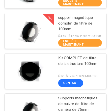
ENQUÊTE
MAINTENANT
CONTRÔLE
HOT
support magnétique
DE
13
complet de filtre de
QUALITÉ
100mm
Filtre UV de caméra
$4.50 - $17.50/ Piece MOQ:100
ENQUÊTE
CONTACTEZ-
MAINTENANT
NOUS
Kit COMPLET de filtre
de la structure 100mm
DEMANDEZ
7
UNE
$12 - $17.50/ Piece MOQ:100
L'IR UV a coupé le
CONTACT
CITATION
filtre
Supports magnétiques
PLAN
de cuivre de filtre de
DU
caméra de 75mm