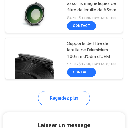
assortis magnétiques de
filtre de lentille de 85mm
6
$4.50 - $17.50/ Piece MOQ:100
CONTACT
Filtre ND1000
Supports de filtre de
lentille de l'aluminium
100mm d'Odm d'OEM
$4.50 - $17.50/ Piece MOQ:100
CONTACT
11
Filtre neutre de nuit
Regardez plus
Laisser un message