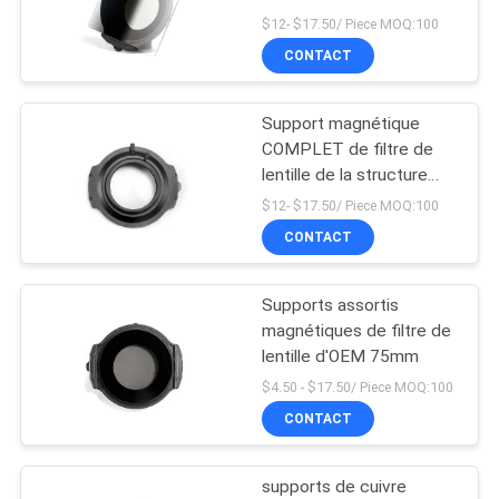
$12- $17.50/ Piece MOQ:100
SITE
CONTACT
13
PRIVACY
Support magnétique
Filtre de MCUV
POLICY
COMPLET de filtre de
lentille de la structure
150mm
$12- $17.50/ Piece MOQ:100
CONTACT
Supports assortis
9
magnétiques de filtre de
lentille d'OEM 75mm
Filtre ND8
$4.50 - $17.50/ Piece MOQ:100
CONTACT
supports de cuivre