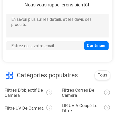
Nous vous rappellerons bientôt!
12
Filtre neutre de
lentille de densité
16
Filtre de densité
Catégories populaires
Tous
neutre gradué
Filtres D'objectif De 
Filtres Carrés De 
Caméra
Caméra
L'IR UV A Coupé Le 
Filtre UV De Caméra
Filtre