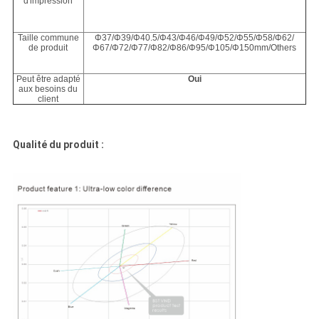
d'impression
Taille commune
Φ37/Φ39/Φ40.5/Φ43/Φ46/Φ49/Φ52/Φ55/Φ58/Φ62/
de produit
Φ67/Φ72/Φ77/Φ82/Φ86/Φ95/Φ105/Φ150mm/Others
Peut être adapté
Oui
aux besoins du
client
Qualité du produit :