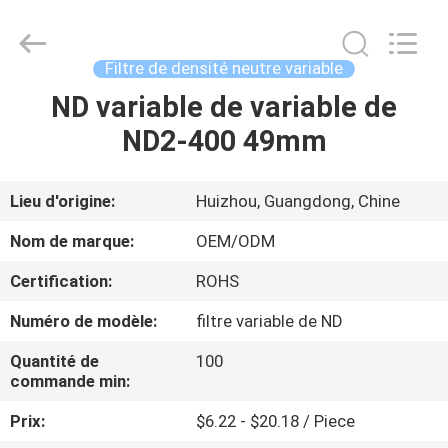
2026
Bright
Shadow
Technology
Ltd..
Filtre de densité neutre variable
All
Rights
Reserved.
ND variable de variable de
MAISON
ND2-400 49mm
PRODUITS
Lieu d'origine:
Huizhou, Guangdong, Chine
AU
Nom de marque:
OEM/ODM
SUJET
Certification:
ROHS
DE
Numéro de modèle:
filtre variable de ND
NOUS
Quantité de
100
commande min:
VISITE
Prix:
$6.22 - $20.18 / Piece
D'USINE