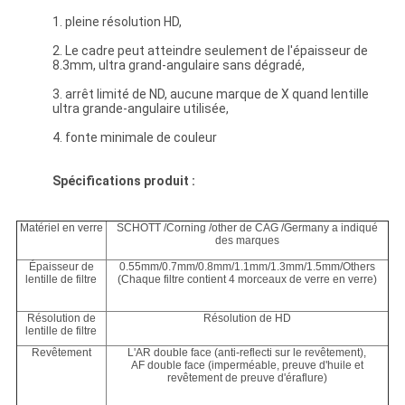
1. pleine résolution HD,
2. Le cadre peut atteindre seulement de l'épaisseur de
8.3mm, ultra grand-angulaire sans dégradé,
3. arrêt limité de ND, aucune marque de X quand lentille
ultra grande-angulaire utilisée,
4. fonte minimale de couleur
Spécifications produit :
Matériel en verre
SCHOTT /Corning /other de CAG /Germany a indiqué
des marques
Épaisseur de
0.55mm/0.7mm/0.8mm/1.1mm/1.3mm/1.5mm/Others
lentille de filtre
(Chaque filtre contient 4 morceaux de verre en verre)
Résolution de
Résolution de HD
lentille de filtre
Revêtement
L'AR double face (anti-reflecti sur le revêtement),
AF double face (imperméable, preuve d'huile et
revêtement de preuve d'éraflure)