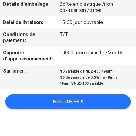
Détails d'emballage:
Boîte en plastique /iron
box+carton /other
CONTRÔLE
Délai de livraison:
15-30 jour ouvrable
DE
QUALITÉ
Conditions de
T/T
paiement:
Capacité
10000 morceaux de /Month
CONTACTEZ-
d'approvisionnement:
NOUS
Surligner:
,
ND variable de ND2-400 49mm
,
ND de variable de 0.55mm 49mm
DEMANDEZ
49mm VNd2-400 variable
UNE
MEILLEUR PRIX
CITATION
PLAN
DU