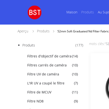
Maison
Produits
Au Suj
Aperçu
Produits
52mm Soft Graduated Nd Filter Fabric
mots clés:"
52
Produits
(177)
Filtres d'objectif de caméra
(14)
Filtres carrés de caméra
(10)
Filtre UV de caméra
(10)
L'IR UV a coupé le filtre
(7)
Filtre de MCUV
(11)
Filtre ND8
(9)