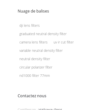
Nuage de balises
dji lens filters
graduated neutral density filter
camera lens filters
uv ir cut filter
variable neutral density filter
neutral density filter
circular polarizer filter
nd1000 filter 77mm
Contactez nous
ContPerson :
Hathaway Peng