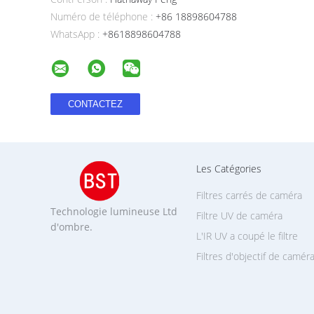
Numéro de téléphone :
+86 18898604788
WhatsApp :
+8618898604788
Les Catégories
Filtres carrés de caméra
Technologie lumineuse Ltd
Filtre UV de caméra
d'ombre.
L'IR UV a coupé le filtre
Filtres d'objectif de camér