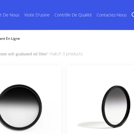
et De Nous
Visite D'usine
Contrôle De Qualité
Contactez-Nous
ant En Ligne
" match 3 products
mm soft graduated nd filter