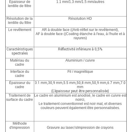
Épaisseur de
1.1 mm/1.3 mm/1.5 mm/autres
lentille de filtre
Résolution de la
Résolution HD
lentille du filtre
Le revêtement
AR à double face ((Anti-réflet sur le revêtement),
AF à double face ((Coating étanche à l'eau, à l'huile et à
rayures)
Caractéristiques
Réflectivité inférieure à 0,5%
spectrales
Matériau du
Aluminium / cuivre
cadre
Interface du
Fil / magnétique
cadre
Épaisseur du
3.1 mm,30,9 mm,5.5 mm,50,8 mm,50,9 mm,6.7 mm,7.0
cadre
mm
(L'épaisseur peut être personnalisée)
Traitement de
Le cadre en aluminium est anodisé, le cadre en cuivre est
surface du cadre
noirci,
Le traitement conventionnel est noir mat, et diverses
couleurs peuvent également être personnalisées.
Méthode
d'impression
Gravure au laser
/s
Impression de crayons