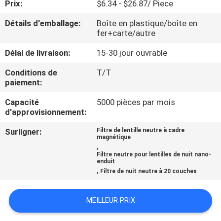
Prix:
$6.34 - $26.87/ Piece
CONTRÔLE
Détails d'emballage:
Boîte en plastique/boîte en
fer+carte/autre
DE
Délai de livraison:
15-30 jour ouvrable
QUALITÉ
Conditions de
T/T
paiement:
CONTACTEZ-
Capacité
5000 pièces par mois
NOUS
d'approvisionnement:
Surligner:
Filtre de lentille neutre à cadre
DEMANDEZ
magnétique
,
UNE
Filtre neutre pour lentilles de nuit nano-
enduit
CITATION
,
Filtre de nuit neutre à 20 couches
PLAN
MEILLEUR PRIX
DU