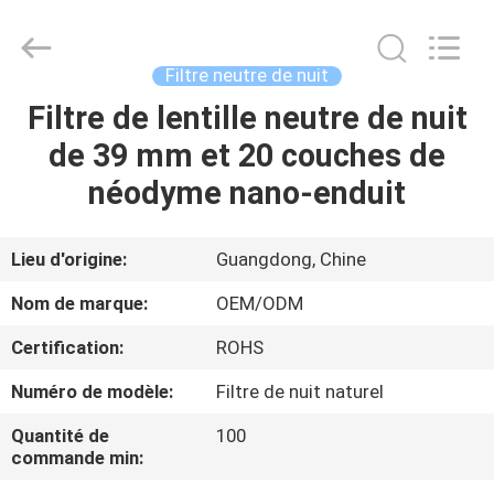
2026
Bright
Shadow
Technology
Ltd..
Filtre neutre de nuit
All
Rights
Reserved.
Filtre de lentille neutre de nuit
MAISON
de 39 mm et 20 couches de
PRODUITS
néodyme nano-enduit
AU
Lieu d'origine:
Guangdong, Chine
SUJET
Nom de marque:
OEM/ODM
DE
Certification:
ROHS
NOUS
Numéro de modèle:
Filtre de nuit naturel
VISITE
Quantité de
100
commande min:
D'USINE