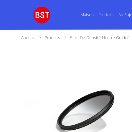
Maison
Produits
Au Suj
Aperçu
Produits
Filtre De Densité Neutre Gradué