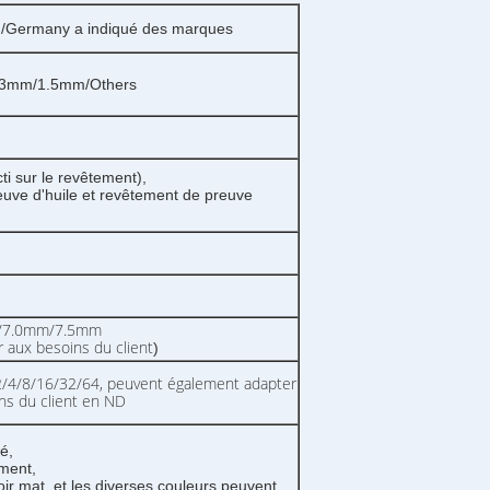
/Germany a indiqué des marques
3mm/1.5mm/Others
i sur le revêtement),
uve d'huile et revêtement de preuve
7.0mm/7.5mm
 aux besoins du client
)
/4/8/16/32/64, peuvent également adapter
ns du client en ND
é,
ement,
oir mat, et les diverses couleurs peuvent