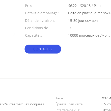
min:
Prix:
$6.22 - $20.18 / Piece
Détails d'emballage:
Boîte en plastique/fer box
Délai de livraison:
15-30 jour ouvrable
Conditions de
T/T
paiement:
Capacité
10000 morceaux de /Mont
d'approvisionnement:
CONTACTEZ
Taille:
Φ37~Φ
t d'autres marques indiquées
Épaisseur en verre:
0.55m
Interface de vue:
Fil/ma