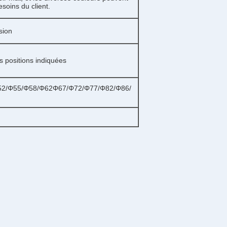
ins du client.
sion
es positions indiquées
Φ52/Φ55/Φ58/Φ62Φ67/Φ72/Φ77/Φ82/Φ86/