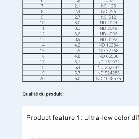
6
1,8
ND 64
7
2,1
ND 128
8
2,4
ND 256
9
2,7
ND 512
10
3,0
ND 1024
11
3,3
ND 2048
12
3,6
ND 4096
13
3,9
ND 8192
14
4,2
ND 16384
15
4,5
ND 32768
16
4,8
ND 65536
17
5,1
ND 131072
18
5,4
ND 262144
19
5,7
ND 524288
20
6,0
ND 1048576
Qualité du produit :