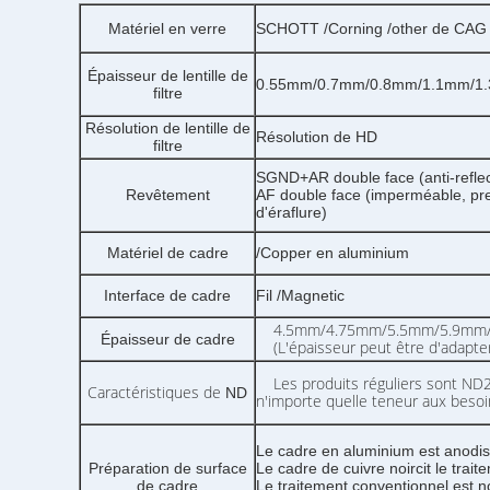
Matériel en verre
SCHOTT /Corning /other de CAG 
Épaisseur de lentille de
0.55mm/0.7mm/0.8mm/1.1mm/1.
filtre
Résolution de lentille de
Résolution de HD
filtre
SGND+AR double face (anti-reflect
Revêtement
AF double face (imperméable, pre
d'éraflure)
Matériel de cadre
/Copper en aluminium
Interface de cadre
Fil /Magnetic
4.5mm/4.75mm/5.5mm/5.9mm/
Épaisseur de cadre
(L'épaisseur peut être d'adapter
Les produits réguliers sont ND2
Caractéristiques de
ND
n'importe quelle teneur aux besoi
Le cadre en aluminium est anodis
Préparation de surface
Le cadre de cuivre noircit le trait
de cadre
Le traitement conventionnel est n