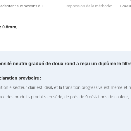
e adaptent aux besoins du
Impression de la méthode:
Gravur
me 0.8mm
,
densité neutre gradué de doux rond a reçu un diplôme le filtr
laration provisoire :
ion + secteur clair est idéal, et la transition progressive est même et n
ce des produits produits en série, de près de 0 déviations de couleur,