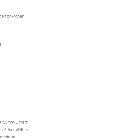
+carton/other
h
150mm/Others
m~1.5mm/Others
gnétique