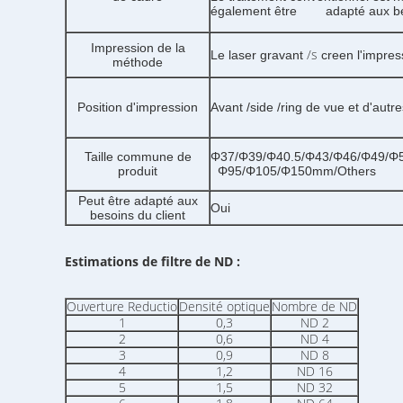
également être adapté aux beso
Impression de la
/s
Le laser gravant
creen l'impres
méthode
Position d'impression
Avant /side /ring de vue et d'autr
Taille commune de
Φ37/Φ39/Φ40.5/Φ43/Φ46/Φ49/
produit
Φ95/Φ105/Φ150mm/Others
Peut être adapté aux
Oui
besoins du client
Estimations de filtre de ND :
Ouverture Reductio
Densité optique
Nombre de ND
1
0,3
ND 2
2
0,6
ND 4
3
0,9
ND 8
4
1,2
ND 16
5
1,5
ND 32