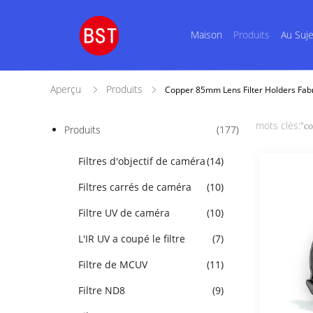
Maison
Produits
Au Suj
Aperçu
Produits
Copper 85mm Lens Filter Holders Fabr
mots clés:"
co
Produits
(177)
Filtres d'objectif de caméra
(14)
Filtres carrés de caméra
(10)
Filtre UV de caméra
(10)
L'IR UV a coupé le filtre
(7)
Filtre de MCUV
(11)
Filtre ND8
(9)