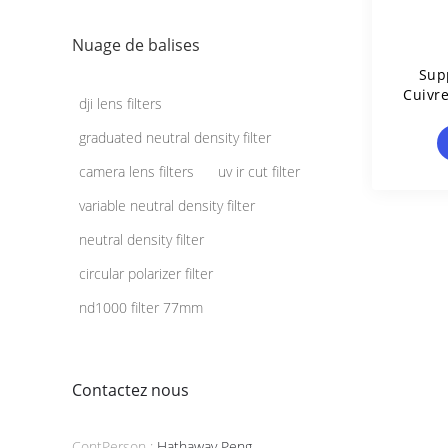
Nuage de balises
Sup
Cuivr
dji lens filters
graduated neutral density filter
camera lens filters
uv ir cut filter
variable neutral density filter
neutral density filter
circular polarizer filter
nd1000 filter 77mm
Contactez nous
ContPerson :
Hathaway Peng