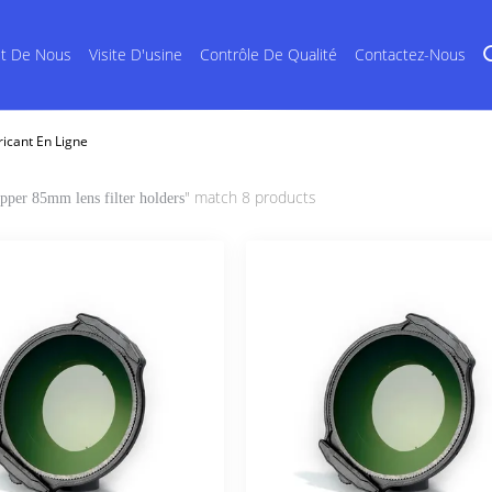
et De Nous
Visite D'usine
Contrôle De Qualité
Contactez-Nous
icant En Ligne
" match 8 products
pper 85mm lens filter holders