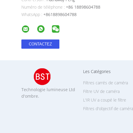
Numéro de téléphone :
+86 18898604788
WhatsApp :
+8618898604788
Les Catégories
Filtres carrés de caméra
Technologie lumineuse Ltd
Filtre UV de caméra
d'ombre.
L'IR UV a coupé le filtre
Filtres d'objectif de camér