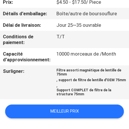
Prix:
$4.50 - $17.50/ Piece
CONTRÔLE
Détails d'emballage:
Boîte/autre de boursouflure
DE
Délai de livraison:
Jour 25~35 ouvrable
QUALITÉ
Conditions de
T/T
paiement:
CONTACTEZ-
Capacité
10000 morceaux de /Month
d'approvisionnement:
NOUS
Surligner:
Filtre assorti magnétique de lentille de
75mm
DEMANDEZ
,
support de filtre de lentille d'OEM 75mm
,
UNE
Support COMPLET de filtre de la
structure 75mm
CITATION
MEILLEUR PRIX
PLAN
DU