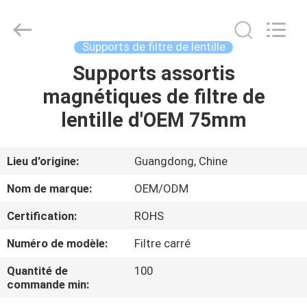
2026
Bright
Shadow
Technology
Ltd..
Supports de filtre de lentille
All
Rights
Reserved.
Supports assortis
MAISON
magnétiques de filtre de
PRODUITS
lentille d'OEM 75mm
AU
Lieu d'origine:
Guangdong, Chine
SUJET
Nom de marque:
OEM/ODM
DE
Certification:
ROHS
NOUS
Numéro de modèle:
Filtre carré
VISITE
Quantité de
100
commande min:
D'USINE