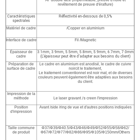
AF double face (imperméable, preuve d'huile et
revêtement de preuve d'éraflure)
Caractéristiques
Réflectivité en-dessous de 0,5%
spectrales
Matériel de cadre
/Copper en aluminium
Interface de cadre
Fil /Magnetic
Épaisseur de
3.1mm, 3.9mm, 5.5mm, 5.8mm, 5.9mm, 6.7mm, 7.0mm
cadre
(L'épaisseur peut être d'adapter aux besoins du client)
Préparation de
Le cadre en aluminium est anodisé, le cadre de cuivre
surface de cadre
noircit le traitement,
Le traitement conventionnel est noir mat, et de diverses
couleurs peuvent également être adaptées aux besoins
du client.
Impression de la
méthode
Le laser gravant
/s
creen l'impression
Position
Avant /side /ring de vue et d'autres positions indiquées
d'impression
Taille commune
Φ37/Φ39/Φ40.5/Φ43/Φ46/Φ49/Φ52/Φ55/Φ58/Φ62/
de produit
Φ67/Φ72/Φ77/Φ82/Φ86/Φ95/Φ105/Φ150mm/Others