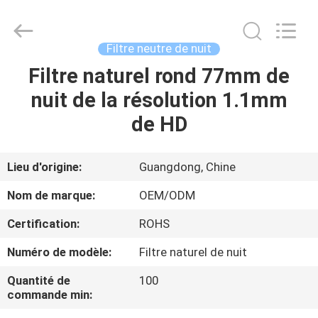
2026
Bright
Shadow
Technology
Ltd..
Filtre neutre de nuit
All
Rights
Reserved.
Filtre naturel rond 77mm de
MAISON
nuit de la résolution 1.1mm
PRODUITS
de HD
AU
Lieu d'origine:
Guangdong, Chine
SUJET
Nom de marque:
OEM/ODM
DE
Certification:
ROHS
NOUS
Numéro de modèle:
Filtre naturel de nuit
VISITE
Quantité de
100
commande min:
D'USINE