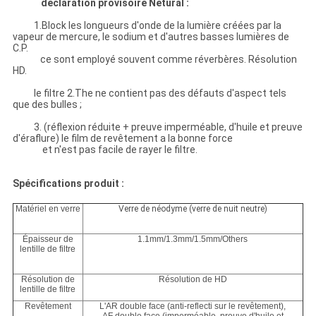
déclaration provisoire Netural :
1.Block les longueurs d'onde de la lumière créées par la
vapeur de mercure, le sodium et d'autres basses lumières de
C.P.
ce sont employé souvent comme réverbères. Résolution
HD.
le filtre 2.The ne contient pas des défauts d'aspect tels
que des bulles ;
3. (réflexion réduite + preuve imperméable, d'huile et preuve
d'éraflure) le film de revêtement a la bonne force
et n'est pas facile de rayer le filtre.
Spécifications produit :
Matériel en verre
Verre de néodyme (verre de nuit neutre)
Épaisseur de
1.1mm/1.3mm/1.5mm/Others
lentille de filtre
Résolution de
Résolution de HD
lentille de filtre
Revêtement
L'AR double face (anti-reflecti sur le revêtement),