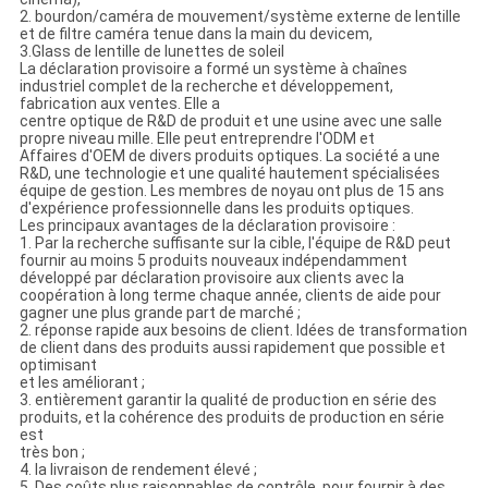
2. bourdon/caméra de mouvement/système externe de lentille
et de filtre caméra tenue dans la main du devicem,
3.Glass de lentille de lunettes de soleil
La déclaration provisoire a formé un système à chaînes
industriel complet de la recherche et développement,
fabrication aux ventes. Elle a
centre optique de R&D de produit et une usine avec une salle
propre niveau mille. Elle peut entreprendre l'ODM et
Affaires d'OEM de divers produits optiques. La société a une
R&D, une technologie et une qualité hautement spécialisées
équipe de gestion. Les membres de noyau ont plus de 15 ans
d'expérience professionnelle dans les produits optiques.
Les principaux avantages de la déclaration provisoire :
1. Par la recherche suffisante sur la cible, l'équipe de R&D peut
fournir au moins 5 produits nouveaux indépendamment
développé par déclaration provisoire aux clients avec la
coopération à long terme chaque année, clients de aide pour
gagner une plus grande part de marché ;
2. réponse rapide aux besoins de client. Idées de transformation
de client dans des produits aussi rapidement que possible et
optimisant
et les améliorant ;
3. entièrement garantir la qualité de production en série des
produits, et la cohérence des produits de production en série
est
très bon ;
4. la livraison de rendement élevé ;
5. Des coûts plus raisonnables de contrôle, pour fournir à des