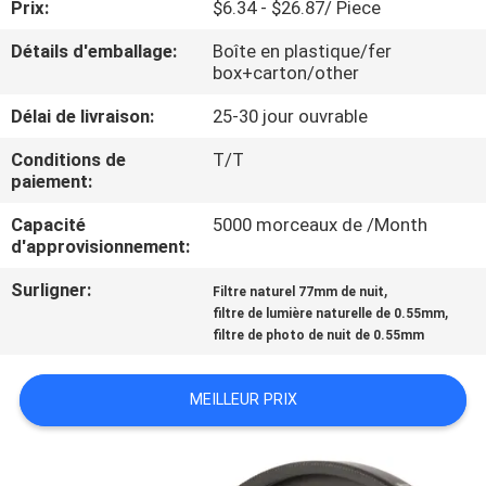
Prix:
$6.34 - $26.87/ Piece
CONTRÔLE
Détails d'emballage:
Boîte en plastique/fer
box+carton/other
DE
Délai de livraison:
25-30 jour ouvrable
QUALITÉ
Conditions de
T/T
paiement:
CONTACTEZ-
Capacité
5000 morceaux de /Month
NOUS
d'approvisionnement:
Surligner:
,
Filtre naturel 77mm de nuit
DEMANDEZ
,
filtre de lumière naturelle de 0.55mm
UNE
filtre de photo de nuit de 0.55mm
CITATION
MEILLEUR PRIX
PLAN
DU