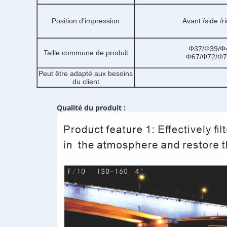
Position d'impression
Avant /side /r
Φ37/Φ39/Φ
Taille commune de produit
Φ67/Φ72/Φ7
Peut être adapté aux besoins
du client
Qualité du produit :