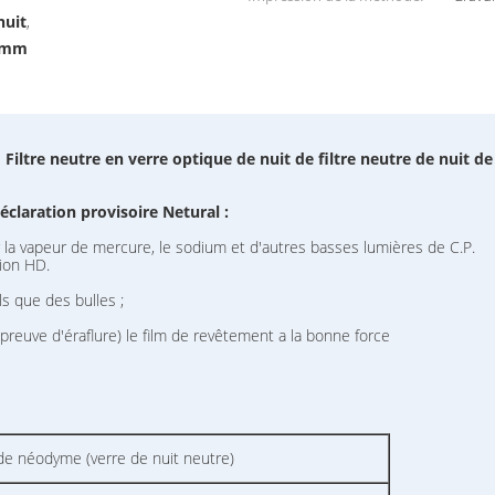
nuit
,
.7mm
Filtre neutre en verre optique de nuit de filtre neutre de nuit d
éclaration provisoire Netural :
 la vapeur de mercure, le sodium et d'autres basses lumières de C.P.
ion HD.
ls que des bulles ;
 preuve d'éraflure) le film de revêtement a la bonne force
de néodyme (verre de nuit neutre)