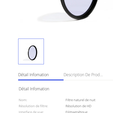
Détail Infomation
Description De Produit
Détail Infomation
Nom:
Filtre naturel de nuit
Résolution de filtre:
Résolution de HD
Interface de vue:
Fil/magnétique