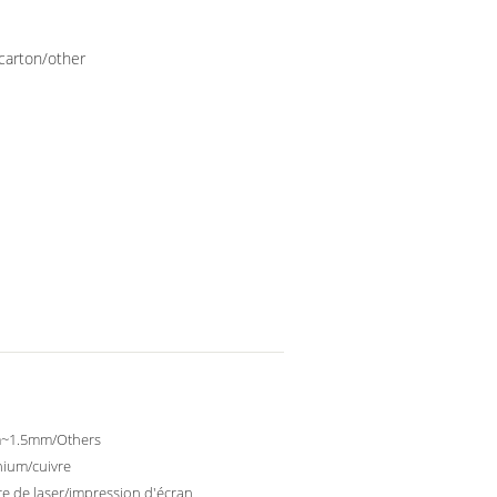
+carton/other
~1.5mm/Others
nium/cuivre
e de laser/impression d'écran