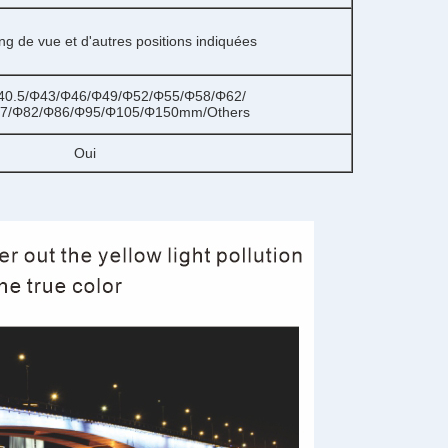
ing de vue et d'autres positions indiquées
40.5/Φ43/Φ46/Φ49/Φ52/Φ55/Φ58/Φ62/
7/Φ82/Φ86/Φ95/Φ105/Φ150mm/Others
Oui