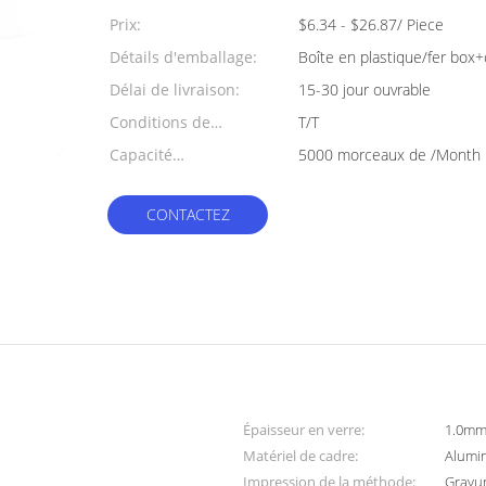
min:
Prix:
$6.34 - $26.87/ Piece
Détails d'emballage:
Boîte en plastique/fer box
Délai de livraison:
15-30 jour ouvrable
Conditions de
T/T
paiement:
Capacité
5000 morceaux de /Month
d'approvisionnement:
CONTACTEZ
Épaisseur en verre:
1.0mm
Matériel de cadre:
Alumi
Impression de la méthode:
Gravur