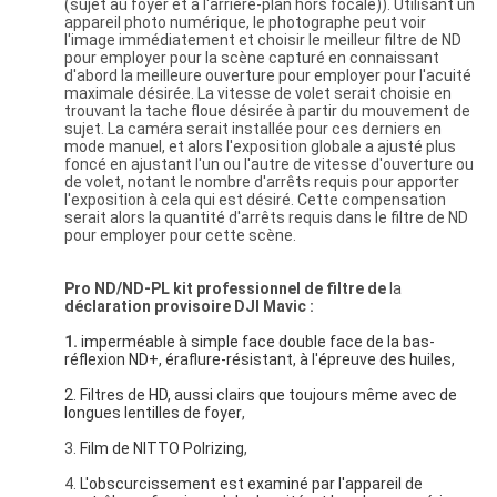
(sujet au foyer et à l'arrière-plan hors focale)). Utilisant un
appareil photo numérique, le photographe peut voir
l'image immédiatement et choisir le meilleur filtre de ND
pour employer pour la scène capturé en connaissant
d'abord la meilleure ouverture pour employer pour l'acuité
maximale désirée. La vitesse de volet serait choisie en
trouvant la tache floue désirée à partir du mouvement de
sujet. La caméra serait installée pour ces derniers en
mode manuel, et alors l'exposition globale a ajusté plus
foncé en ajustant l'un ou l'autre de vitesse d'ouverture ou
de volet, notant le nombre d'arrêts requis pour apporter
l'exposition à cela qui est désiré. Cette compensation
serait alors la quantité d'arrêts requis dans le filtre de ND
pour employer pour cette scène.
Pro ND/ND-PL kit professionnel de filtre de
la
déclaration provisoire
DJI Mavic :
1.
imperméable à simple face double face de la bas-
réflexion ND+, éraflure-résistant, à l'épreuve des huiles,
2. Filtres de HD, aussi clairs que toujours même avec de 
longues lentilles de foyer
,
3.
Film de NITTO Polrizing
,
4.
L'obscurcissement est examiné par l'appareil de 