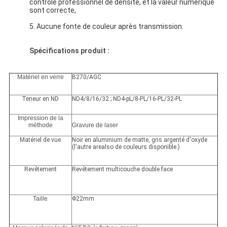
contrôle professionnel de densité, et la valeur numérique 
sont correcte,
5. Aucune fonte de couleur après transmission.
Spécifications produit :
Matériel en verre
B270/AGC
Teneur en ND
ND4/8/16/32 ; ND4-pL/8-PL/16-PL/32-PL
Impression de la
méthode
Gravure de laser
Matériel de vue
Noir en aluminium de matte, gris argenté d'oxyde
(l'autre arealso de couleurs disponible.)
Revêtement
Revêtement multicouche double face
Taille
Φ22mm