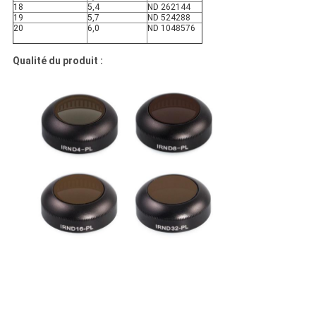
18
5,4
ND 262144
19
5,7
ND 524288
20
6,0
ND 1048576
Qualité du produit :