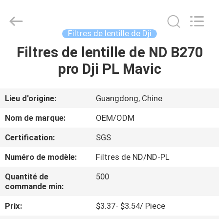
2026
Bright
Shadow
Technology
Ltd..
Filtres de lentille de Dji
All
Rights
Reserved.
Filtres de lentille de ND B270
MAISON
pro Dji PL Mavic
PRODUITS
Lieu d'origine:
Guangdong, Chine
AU
Nom de marque:
OEM/ODM
SUJET
Certification:
SGS
DE
Numéro de modèle:
Filtres de ND/ND-PL
NOUS
Quantité de
500
commande min:
VISITE
Prix:
$3.37- $3.54/ Piece
D'USINE