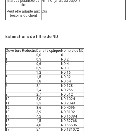
Marque polarisée de
NITTO (a fait au Japon)
film
Peut être adapté aux
Oui
besoins du client
Estimations de filtre de ND
Ouverture Reductio
Densité optique
Nombre de ND
0
0,0
0
1
0,3
ND 2
2
0,6
ND 4
3
0,9
ND 8
4
1,2
ND 16
5
1,5
ND 32
6
1,8
ND 64
7
2,1
ND 128
8
2,4
ND 256
9
2,7
ND 512
10
3,0
ND 1024
11
3,3
ND 2048
12
3,6
ND 4096
13
3,9
ND 8192
14
4,2
ND 16384
15
4,5
ND 32768
16
4,8
ND 65536
17
5,1
ND 131072