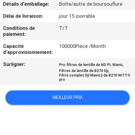
Détails d'emballage:
Boîte/autre de boursouflure
CONTRÔLE
Délai de livraison:
jour 15 ouvrable
DE
Conditions de
T/T
QUALITÉ
paiement:
Capacité
100000Piece /Month
d'approvisionnement:
CONTACTEZ-
NOUS
Surligner:
,
Pro filtres de lentille de ND PL Mavic
,
Filtres de lentille de B270 Dji
Filtre complet Dji Mavic2 de B270 NITTO
pro
DEMANDEZ
UNE
MEILLEUR PRIX
CITATION
PLAN
DU