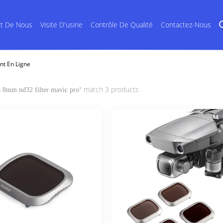
et De Nous
Visite D'usine
Contrôle De Qualité
Contactez-Nous
nt En Ligne
" match 3 products
 8mm nd32 filter mavic pro