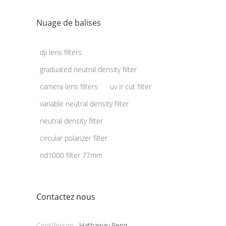
Nuage de balises
dji lens filters
graduated neutral density filter
camera lens filters
uv ir cut filter
variable neutral density filter
neutral density filter
circular polarizer filter
nd1000 filter 77mm
Contactez nous
ContPerson :
Hathaway Peng