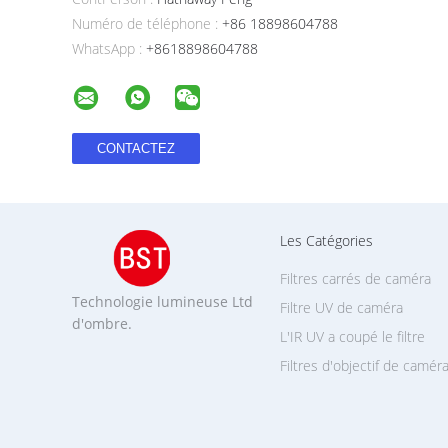
Numéro de téléphone :
+86 18898604788
WhatsApp :
+8618898604788
Les Catégories
Filtres carrés de caméra
Technologie lumineuse Ltd
Filtre UV de caméra
d'ombre.
L'IR UV a coupé le filtre
Filtres d'objectif de camér