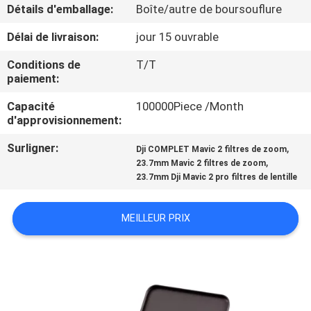
Détails d'emballage:
Boîte/autre de boursouflure
CONTRÔLE
Délai de livraison:
jour 15 ouvrable
DE
Conditions de
T/T
QUALITÉ
paiement:
Capacité
100000Piece /Month
d'approvisionnement:
CONTACTEZ-
NOUS
Surligner:
,
Dji COMPLET Mavic 2 filtres de zoom
,
23.7mm Mavic 2 filtres de zoom
23.7mm Dji Mavic 2 pro filtres de lentille
DEMANDEZ
UNE
MEILLEUR PRIX
CITATION
PLAN
DU