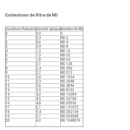
Estimations de filtre de ND
Ouverture Reductio
Densité optique
Nombre de ND
0
0,0
0
1
0,3
ND 2
2
0,6
ND 4
3
0,9
ND 8
4
1,2
ND 16
5
1,5
ND 32
6
1,8
ND 64
7
2,1
ND 128
8
2,4
ND 256
9
2,7
ND 512
10
3,0
ND 1024
11
3,3
ND 2048
12
3,6
ND 4096
13
3,9
ND 8192
14
4,2
ND 16384
15
4,5
ND 32768
16
4,8
ND 65536
17
5,1
ND 131072
18
5,4
ND 262144
19
5,7
ND 524288
20
6,0
ND 1048576