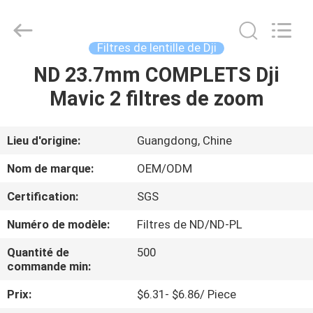
2026
Bright
Shadow
Technology
Ltd..
Filtres de lentille de Dji
All
Rights
Reserved.
ND 23.7mm COMPLETS Dji
MAISON
Mavic 2 filtres de zoom
PRODUITS
Lieu d'origine:
Guangdong, Chine
AU
Nom de marque:
OEM/ODM
SUJET
Certification:
SGS
DE
Numéro de modèle:
Filtres de ND/ND-PL
NOUS
Quantité de
500
commande min:
VISITE
Prix:
$6.31- $6.86/ Piece
D'USINE