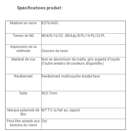
Spécifications produit :
Matériel en verre
B270/AGC
Teneur en ND
ND4/8/16/32 ; ND4-pL/8-PL/16-PL/32-PL
Impression de la
méthode
Gravure de laser
Matériel de vue
Noir en aluminium de matte, gris argenté d'oxyde
(l'autre arealso de couleurs disponible.)
Revêtement
Revêtement multicouche double face
Taille
Φ23.7mm
Marque polarisée de
NITTO (a fait au Japon)
film
Peut être adapté aux
Oui
besoins du client