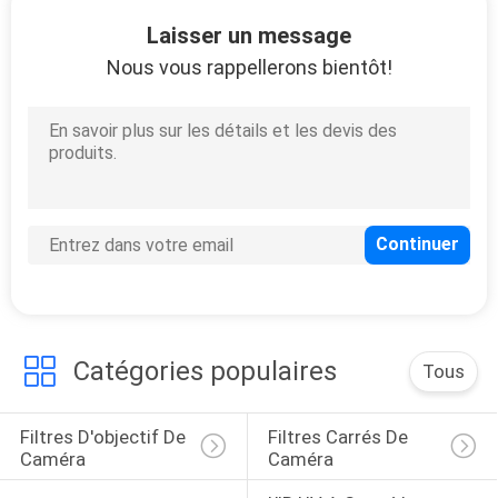
Laisser un message
CONTRÔLE
Nous vous rappellerons bientôt!
DE
QUALITÉ
CONTACTEZ-
NOUS
DEMANDEZ
UNE
Catégories populaires
Tous
CITATION
Filtres D'objectif De 
Filtres Carrés De 
PLAN
Caméra
Caméra
DU