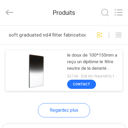
2026
Bright
Shadow
Produits
Technology
Ltd..
All
Rights
Reserved.
MAISON
soft graduated nd4 filter fabrication en ligne
PRODUITS
le doux de 100*150mm a
reçu un diplôme le filtre
AU
neutre de la densité
SUJET
GNd4
$27.00 - $38.00/ Piece MOQ:100
DE
CONTACT
NOUS
Regardez plus
VISITE
D'USINE