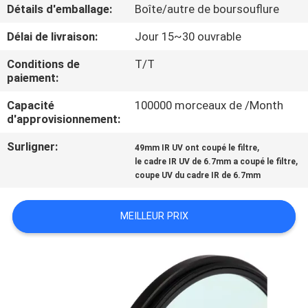
Détails d'emballage:
Boîte/autre de boursouflure
CONTRÔLE
Délai de livraison:
Jour 15~30 ouvrable
DE
Conditions de
T/T
QUALITÉ
paiement:
Capacité
100000 morceaux de /Month
d'approvisionnement:
CONTACTEZ-
NOUS
Surligner:
,
49mm IR UV ont coupé le filtre
,
le cadre IR UV de 6.7mm a coupé le filtre
coupe UV du cadre IR de 6.7mm
DEMANDEZ
UNE
MEILLEUR PRIX
CITATION
PLAN
DU