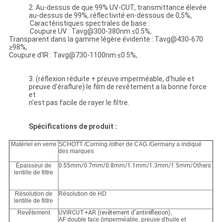
2. Au-dessus de que 99% UV-CUT, transmittance élevée
au-dessus de 99%, réflectivité en-dessous de 0,5%,
Caractéristiques spectrales de base :
Coupure UV : Tavg@300-380nm ≤0.5%,
Transparent dans la gamme légère évidente : Tavg@430-670
≥98%,
Coupure d'IR : Tavg@730-1100nm ≤0.5%,
3. (réflexion réduite + preuve imperméable, d'huile et
preuve d'éraflure) le film de revêtement a la bonne force
et
n'est pas facile de rayer le filtre.
Spécifications de produit :
Matériel en verre
SCHOTT /Corning /other de CAG /Germany a indiqué
des marques
Épaisseur de
0.55mm/0.7mm/0.8mm/1.1mm/1.3mm/1.5mm/Others
lentille de filtre
Résolution de
Résolution de HD
lentille de filtre
Revêtement
UVIRCUT+AR (revêtement d'antiréflexion)
,
AF double face (imperméable, preuve d'huile et