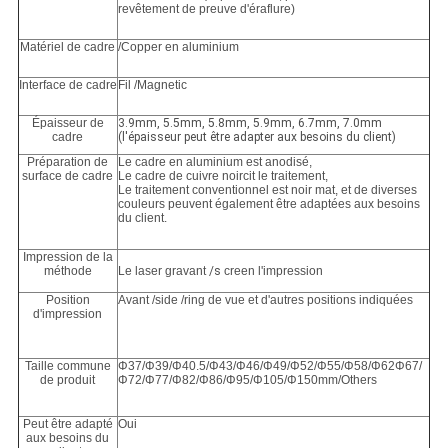
revêtement de preuve d'éraflure)
Matériel de cadre
/Copper en aluminium
Interface de cadre
Fil /Magnetic
Épaisseur de
3.9mm, 5.5mm, 5.8mm, 5.9mm, 6.7mm, 7.0mm
cadre
(l'épaisseur peut être adapter aux besoins du client)
Préparation de
Le cadre en aluminium est anodisé,
surface de cadre
Le cadre de cuivre noircit le traitement,
Le traitement conventionnel est noir mat, et de diverses
couleurs peuvent également être adaptées aux besoins
du client.
Impression de la
méthode
Le laser gravant
/s
creen l'impression
Position
Avant /side /ring de vue et d'autres positions indiquées
d'impression
Taille commune
Φ37/Φ39/Φ40.5/Φ43/Φ46/Φ49/Φ52/Φ55/Φ58/Φ62Φ67/
de produit
Φ72/Φ77/Φ82/Φ86/Φ95/Φ105/Φ150mm/Others
Peut être adapté
Oui
aux besoins du