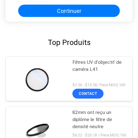
Continuer
Top Produits
Filtres UV d'objectif de
caméra L41
$3.50 - $15.50/ Piece MOQ:100
CONTACT
82mm ont reçu un
diplôme le filtre de
densité neutre
$6.22 - $20.18 / Piece MOQ:100