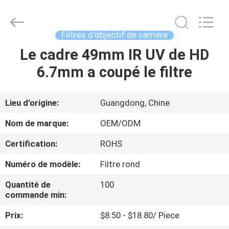
2026
Bright
Shadow
Technology
Ltd..
Filtres d'objectif de caméra
All
Rights
Reserved.
Le cadre 49mm IR UV de HD
MAISON
6.7mm a coupé le filtre
PRODUITS
Lieu d'origine:
Guangdong, Chine
AU
Nom de marque:
OEM/ODM
SUJET
Certification:
ROHS
DE
Numéro de modèle:
Filtre rond
NOUS
Quantité de
100
commande min:
VISITE
Prix:
$8.50 - $18.80/ Piece
D'USINE