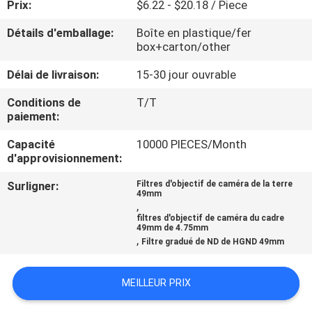
Prix:
$6.22 - $20.18 / Piece
CONTRÔLE
Détails d'emballage:
Boîte en plastique/fer
box+carton/other
DE
Délai de livraison:
15-30 jour ouvrable
QUALITÉ
Conditions de
T/T
paiement:
CONTACTEZ-
Capacité
10000 PIECES/Month
NOUS
d'approvisionnement:
Surligner:
Filtres d'objectif de caméra de la terre
DEMANDEZ
49mm
,
UNE
filtres d'objectif de caméra du cadre
49mm de 4.75mm
CITATION
,
Filtre gradué de ND de HGND 49mm
PLAN
MEILLEUR PRIX
DU