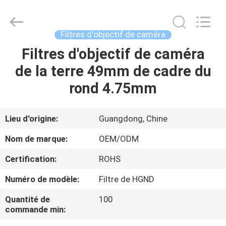
2026
Bright
Shadow
Technology
Ltd..
Filtres d'objectif de caméra
All
Rights
Reserved.
Filtres d'objectif de caméra
MAISON
de la terre 49mm de cadre du
PRODUITS
rond 4.75mm
AU
Lieu d'origine:
Guangdong, Chine
SUJET
Nom de marque:
OEM/ODM
DE
Certification:
ROHS
NOUS
Numéro de modèle:
Filtre de HGND
VISITE
Quantité de
100
commande min:
D'USINE