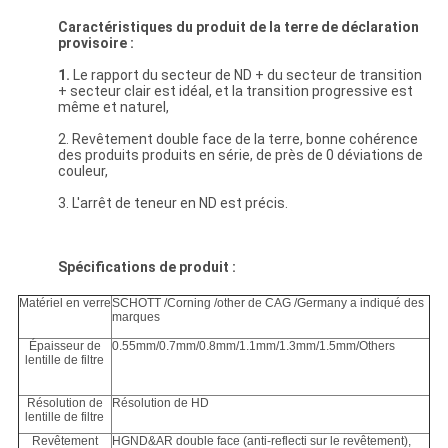
Caractéristiques du produit de la terre de déclaration
provisoire :
1.
Le rapport du secteur de ND + du secteur de transition
+ secteur clair est idéal, et la transition progressive est
même et naturel,
2. Revêtement double face de la terre, bonne cohérence
des produits produits en série, de près de 0 déviations de
couleur,
3. L'arrêt de teneur en ND est précis.
Spécifications de produit :
Matériel en verre
SCHOTT /Corning /other de CAG /Germany a indiqué des
marques
Épaisseur de
0.55mm/0.7mm/0.8mm/1.1mm/1.3mm/1.5mm/Others
lentille de filtre
Résolution de
Résolution de HD
lentille de filtre
Revêtement
HGND&AR double face (anti-reflecti sur le revêtement),