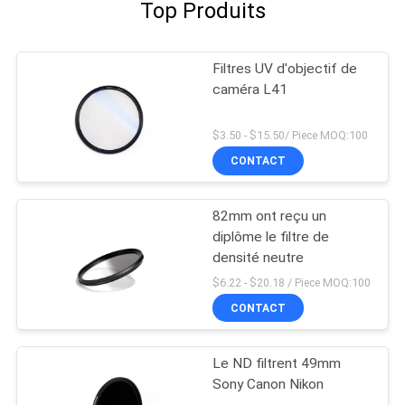
Top Produits
Filtres UV d'objectif de
caméra L41
$3.50 - $15.50/ Piece MOQ:100
CONTACT
82mm ont reçu un
diplôme le filtre de
densité neutre
$6.22 - $20.18 / Piece MOQ:100
CONTACT
Le ND filtrent 49mm
Sony Canon Nikon