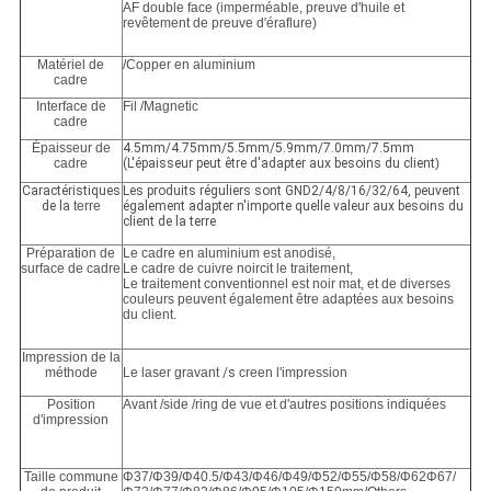
AF double face (imperméable, preuve d'huile et
revêtement de preuve d'éraflure)
Matériel de
/Copper en aluminium
cadre
Interface de
Fil /Magnetic
cadre
Épaisseur de
4.5mm/4.75mm/5.5mm/5.9mm/7.0mm/7.5mm
cadre
(L'épaisseur peut être d'adapter aux besoins du client
)
Caractéristiques
Les produits réguliers sont GND2/4/8/16/32/64, peuvent
de la
terre
également adapter n'importe quelle valeur aux besoins du
client de la terre
Préparation de
Le cadre en aluminium est anodisé,
surface de cadre
Le cadre de cuivre noircit le traitement,
Le traitement conventionnel est noir mat, et de diverses
couleurs peuvent également être adaptées aux besoins
du client.
Impression de la
méthode
Le laser gravant
/s
creen l'impression
Position
Avant /side /ring de vue et d'autres positions indiquées
d'impression
Taille commune
Φ37/Φ39/Φ40.5/Φ43/Φ46/Φ49/Φ52/Φ55/Φ58/Φ62Φ67/