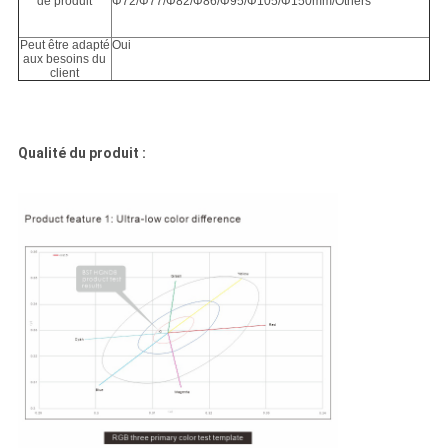
de produit
Φ72/Φ77/Φ82/Φ86/Φ95/Φ105/Φ150mm/Others
Peut être adapté
Oui
aux besoins du
client
Qualité du produit :