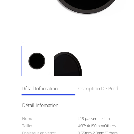
Détail Infomation
Description De Produit
Détail Infomation
Nom:
L'IR passent le filtre
Taille:
Φ37~Φ150mm/Others
Épaisseur en verre:
0.55mm-2.0mm/Others