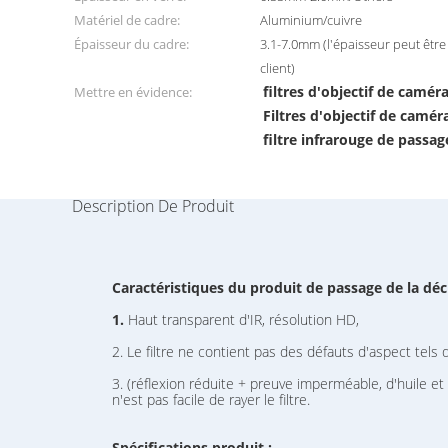
Matériel de cadre:
Aluminium/cuivre
Épaisseur du cadre:
3.1-7.0mm (l'épaisseur peut êtr
client)
filtres d'objectif de cam
Mettre en évidence:
Filtres d'objectif de cam
filtre infrarouge de passa
Description De Produit
Caractéristiques du produit de passage de la décl
1.
Haut transparent d'IR, résolution HD,
2. Le filtre ne contient pas des défauts d'aspect tels 
3. (réflexion réduite + preuve imperméable, d'huile et
n'est pas facile de rayer le filtre.
Spécifications produit :