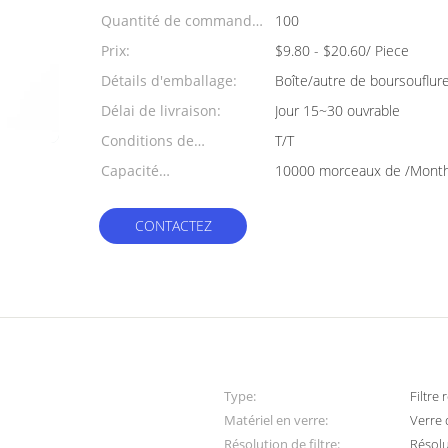
Quantité de commande
100
min:
Prix:
$9.80 - $20.60/ Piece
Détails d'emballage:
Boîte/autre de boursouflur
Délai de livraison:
Jour 15~30 ouvrable
Conditions de
T/T
paiement:
Capacité
10000 morceaux de /Mont
d'approvisionnement:
CONTACTEZ
Type:
Filtre
Matériel en verre:
Verre 
Résolution de filtre:
Résol