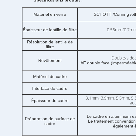
Matériel en verre
SCHOTT /Corning /ot
0.55mm/0.7mm
Épaisseur de lentille de filtre
Résolution de lentille de
filtre
Double-sid
Revêtement
AF double face (imperméable,
Matériel de cadre
Interface de cadre
3.1mm, 3.9mm, 5.5mm, 5.8
Épaisseur de cadre
ada
Le cadre en aluminium est 
Préparation de surface de
Le traitement convention
cadre
également ê