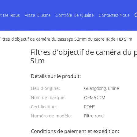
et De Nous
Visite D'usine
Contrôle De Qualité
Contactez-Nous
Filtres d'objectif de caméra du passage 52mm du cadre IR de HD Silm
Filtres d'objectif de caméra d
Silm
Détails sur le produit:
Lieu d'origine:
Guangdong, Chine
Nom de marque:
OEM/ODM
Certification:
ROHS
Numéro de modèle:
Filtre rond
Conditions de paiement et expédition: