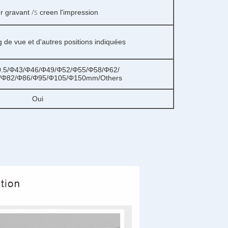
/s
er gravant
creen l'impression
ng de vue et d'autres positions indiquées
.5/Φ43/Φ46/Φ49/Φ52/Φ55/Φ58/Φ62/
/Φ82/Φ86/Φ95/Φ105/Φ150mm/Others
Oui