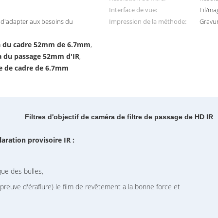
Interface de vue:
Fil/ma
e d'adapter aux besoins du
Impression de la méthode:
Gravur
éra du cadre 52mm de 6.7mm
,
éra du passage 52mm d'IR
,
ge de cadre de 6.7mm
Filtres d'objectif de caméra de filtre de passage de HD IR
aration provisoire IR :
que des bulles,
 preuve d'éraflure) le film de revêtement a la bonne force et