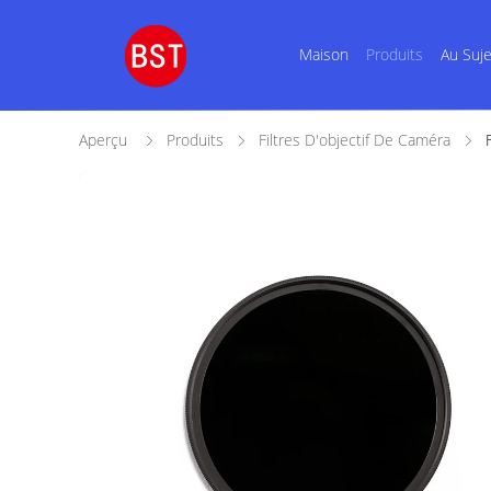
Maison
Produits
Au Suj
Aperçu
Produits
Filtres D'objectif De Caméra