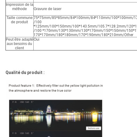
Impression de la
méthode
Gravure de laser
Taille commune
75*75mm/85*85mm/84*100mm/84*110mm/100*100mm/1
de produit
/100
*125mm/100*150mm/100*143.5mm/105.7*128.2mm/120*
/100 *170mm/130*130mm/130*170mm/150*150mm/150*
170*170mm/180*180mm/170*190mm/180*210mm/Other
Peut être adapté
Oui
aux besoins du
client
Qualité du produit :