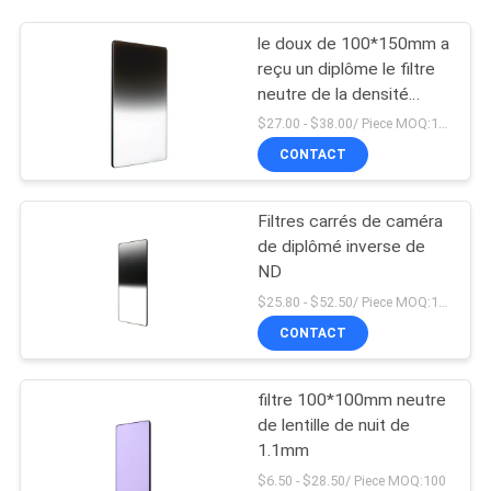
le doux de 100*150mm a
reçu un diplôme le filtre
neutre de la densité
GNd4
$27.00 - $38.00/ Piece MOQ:100
CONTACT
Filtres carrés de caméra
de diplômé inverse de
ND
$25.80 - $52.50/ Piece MOQ:100
CONTACT
filtre 100*100mm neutre
de lentille de nuit de
1.1mm
$6.50 - $28.50/ Piece MOQ:100