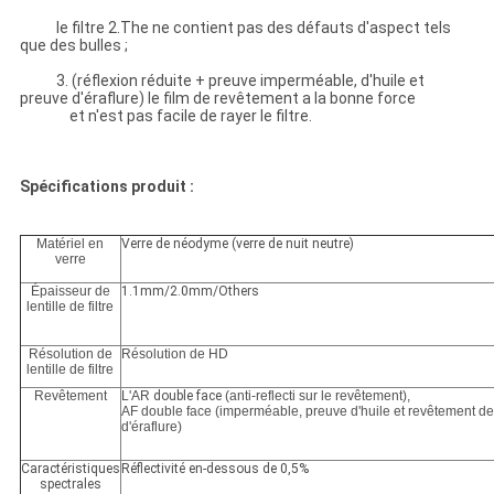
le filtre 2.The ne contient pas des défauts d'aspect tels
que des bulles ;
3. (réflexion réduite + preuve imperméable, d'huile et
preuve d'éraflure) le film de revêtement a la bonne force
et n'est pas facile de rayer le filtre.
Spécifications produit :
Matériel en
Verre de néodyme (verre de nuit neutre)
verre
Épaisseur de
1.1mm/2.0mm/Others
lentille de filtre
Résolution de
Résolution de HD
lentille de filtre
Revêtement
L'AR
double face
(anti-reflecti sur le revêtement),
AF double face (imperméable, preuve d'huile et revêtement d
d'éraflure)
Caractéristiques
Réflectivité en-dessous de 0,5%
spectrales