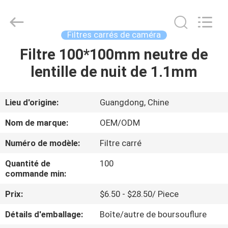
2026
Bright
Shadow
Technology
Ltd..
Filtres carrés de caméra
All
Rights
Reserved.
Filtre 100*100mm neutre de
MAISON
lentille de nuit de 1.1mm
PRODUITS
Lieu d'origine:
Guangdong, Chine
AU
Nom de marque:
OEM/ODM
SUJET
Numéro de modèle:
Filtre carré
DE
Quantité de
100
NOUS
commande min:
Prix:
$6.50 - $28.50/ Piece
VISITE
Détails d'emballage:
Boîte/autre de boursouflure
D'USINE