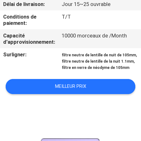
Délai de livraison:
Jour 15~25 ouvrable
CONTRÔLE
Conditions de
T/T
paiement:
DE
QUALITÉ
Capacité
10000 morceaux de /Month
d'approvisionnement:
Surligner:
,
CONTACTEZ-
filtre neutre de lentille de nuit de 105mm
,
filtre neutre de lentille de la nuit 1.1mm
NOUS
filtre en verre de néodyme de 105mm
DEMANDEZ
MEILLEUR PRIX
UNE
CITATION
PLAN
DU