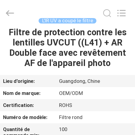
2026
Bright
Shadow
Technology
Ltd..
L'IR UV a coupé le filtre
All
Rights
Reserved.
Filtre de protection contre les
MAISON
lentilles UVCUT ((L41) + AR
PRODUITS
Double face avec revêtement
AF de l'appareil photo
AU
SUJET
Lieu d'origine:
Guangdong, Chine
DE
Nom de marque:
OEM/ODM
NOUS
Certification:
ROHS
Numéro de modèle:
Filtre rond
VISITE
D'USINE
Quantité de
100