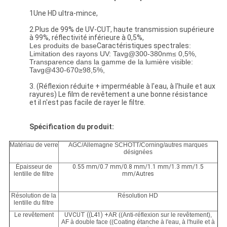
1Une HD ultra-mince,
2.Plus de 99% de UV-CUT, haute transmission supérieure
à 99%, réflectivité inférieure à 0,5%,
Les produits de base
Caractéristiques spectrales
:
Limitation des rayons UV: Tavg@300-380nm≤ 0,5%,
Transparence dans la gamme de la lumière visible:
Tavg@430-670≥98,5%,
3. (Réflexion réduite + imperméable à l'eau, à l'huile et aux
rayures) Le film de revêtement a une bonne résistance
et il n'est pas facile de rayer le filtre.
Spécification du produit:
Matériau de verre
AGC/Allemagne SCHOTT/Corning/autres marques
désignées
Épaisseur de
0.55 mm/0.7 mm/0.8 mm/1.1 mm/1.3 mm/1.5
lentille de filtre
mm/Autres
Résolution de la
Résolution HD
lentille du filtre
Le revêtement
UVCUT ((L41) +
AR ((Anti-réflexion sur le revêtement),
AF à double face ((Coating étanche à l'eau, à l'huile et à