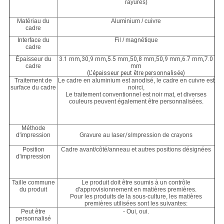
rayures)
Matériau du
Aluminium / cuivre
cadre
Interface du
Fil / magnétique
cadre
Épaisseur du
3.1 mm,30,9 mm,5.5 mm,50,8 mm,50,9 mm,6.7 mm,7.0
cadre
mm
(L'épaisseur peut être personnalisée)
Traitement de
Le cadre en aluminium est anodisé, le cadre en cuivre est
surface du cadre
noirci,
Le traitement conventionnel est noir mat, et diverses
couleurs peuvent également être personnalisées.
Méthode
d'impression
Gravure au laser
/s
Impression de crayons
Position
Cadre avant/côté/anneau et autres positions désignées
d'impression
Taille commune
Le produit doit être soumis à un contrôle
du produit
d'approvisionnement en matières premières.
Pour les produits de la sous-culture, les matières
premières utilisées sont les suivantes:
Peut être
- Oui, oui.
personnalisé