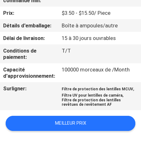
commande min:
Prix:
$3.50 - $15.50/ Piece
CONTRÔLE
DE
Détails d'emballage:
Boîte à ampoules/autre
QUALITÉ
Délai de livraison:
15 à 30 jours ouvrables
Conditions de
T/T
CONTACTEZ-
paiement:
NOUS
Capacité
100000 morceaux de /Month
d'approvisionnement:
DEMANDEZ
Surligner:
,
Filtre de protection des lentilles MCUV
,
Filtre UV pour lentilles de caméra
UNE
Filtre de protection des lentilles
revêtues de revêtement AF
CITATION
MEILLEUR PRIX
PLAN
DU