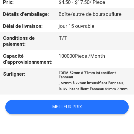
Prix:
$4.50 - $17.50/ Piece
CONTRÔLE
Détails d'emballage:
Boîte/autre de boursouflure
DE
Délai de livraison:
jour 15 ouvrable
QUALITÉ
Conditions de
T/T
paiement:
CONTACTEZ-
Capacité
100000Piece /Month
d'approvisionnement:
NOUS
Surligner:
l'OEM 52mm à 77mm intensifient
l'anneau
DEMANDEZ
,
,
52mm à 77mm intensifient l'anneau
le GV intensifient l'anneau 52mm 77mm
UNE
CITATION
MEILLEUR PRIX
PLAN
DU