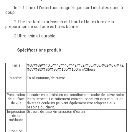
le fil 1.The et l'interface magnétique sont installés sans à-
coup ;
2.The traitant la précision est haut et la texture de la
préparation de surface est très bonne ;
3.Ultra-thin et durable.
Spécifications produit :
Taille
Φ37/Φ39/Φ40.5/Φ43/Φ46/Φ49/Φ52/Φ55/Φ58/Φ62Φ67/Φ72/
Φ77/Φ82/Φ86/Φ95/Φ105/Φ150mm/Others
Matériel
En aluminium/de cuivre
Préparation
Le cadre en aluminium est anodisé et le cadre de cuivre noircit
de surface
le traitement ; Le traitement conventionnel est noir mat, et de
de vue
diverses couleurs peuvent également être adaptées aux
besoins du client.
Impression
Gravure de laser/impression d'écran
de la
méthode
Position