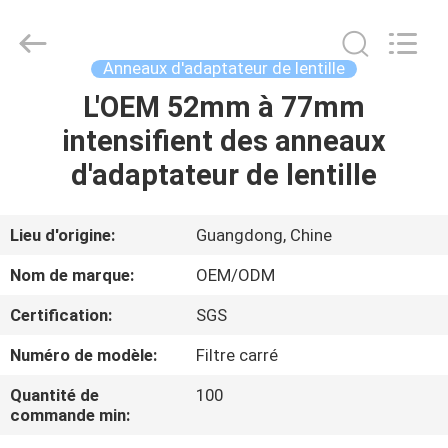
2026
Bright
Shadow
Technology
Ltd..
Anneaux d'adaptateur de lentille
All
Rights
Reserved.
L'OEM 52mm à 77mm
MAISON
intensifient des anneaux
PRODUITS
d'adaptateur de lentille
AU
Lieu d'origine:
Guangdong, Chine
SUJET
Nom de marque:
OEM/ODM
DE
Certification:
SGS
NOUS
Numéro de modèle:
Filtre carré
VISITE
Quantité de
100
commande min:
D'USINE