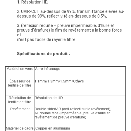
1.
Résolution HD,
2. UVIR-CUT au-dessus de 99%, transmittance élevée au-
dessus de 99%, réflectivité en-dessous de 0,5%,
3. (réflexion réduite + preuve imperméable, d'huile et
preuve d'éraflure) le film de revêtement a la bonne force
et
n'est pas facile de rayer le filtre.
Spécifications de produit :
Matériel en verre
Verre infrarouge
Épaisseur de
1.1mm/1.3mm/1.5mm/Others
lentille de filtre
Résolution de
Résolution de HD
lentille de filtre
Revêtement
Double-sidedAR (anti-reflecti sur le revêtement),
AF double face (imperméable, preuve d'huile et
revêtement de preuve d'éraflure)
Matériel de cadre
/Copper en aluminium