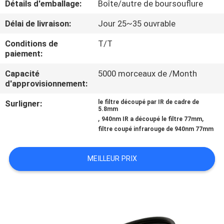
Détails d'emballage:
Boîte/autre de boursouflure
CONTRÔLE
Délai de livraison:
Jour 25~35 ouvrable
DE
Conditions de
T/T
paiement:
QUALITÉ
Capacité
5000 morceaux de /Month
d'approvisionnement:
CONTACTEZ-
Surligner:
le filtre découpé par IR de cadre de
NOUS
5.8mm
,
,
940nm IR a découpé le filtre 77mm
filtre coupé infrarouge de 940nm 77mm
DEMANDEZ
UNE
MEILLEUR PRIX
CITATION
PLAN
DU