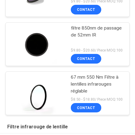
$9.80 - $20.60/ Piece MOQ:100
CONTACT
filtre 850nm de passage
de 52mm IR
$9.80 - $20.60/ Piece MOQ:100
CONTACT
67 mm 550 Nm Filtre à
lentilles infrarouges
réglable
$8.50 - $18.80/ Piece MOQ:100
CONTACT
Filtre infrarouge de lentille