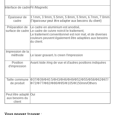
Interface de cadre
Fil /Magnetic
Épaisseur de
3.1mm, 3.9mm, 5.5mm, 5.8mm, 5.9mm, 6.7mm, 7.0mm
cadre
(l'épaisseur peut être adapter aux besoins du client)
Préparation de
Le cadre en aluminium est anodisé,
surface de cadre
Le cadre de cuivre noircit le traitement,
Le traitement conventionnel est noir mat, et de diverses
couleurs peuvent également être adaptées aux besoins
du client.
Impression de la
méthode
Le laser gravant
/s
creen l'impression
Position
Avant /side /ring de vue et d'autres positions indiquées
d'impression
Taille commune
Φ37/Φ39/Φ40.5/Φ43/Φ46/Φ49/Φ52/Φ55/Φ58/Φ62Φ67/
de produit
Φ72/Φ77/Φ82/Φ86/Φ95/Φ105/Φ150mm/Others
Peut être adapté
Oui
aux besoins du
client
Vous pouvez trouver :