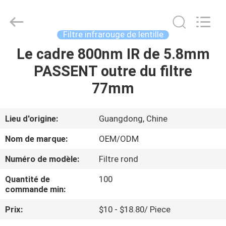
2026
Bright
Shadow
Technology
Ltd..
Filtre infrarouge de lentille
All
Rights
Reserved.
Le cadre 800nm IR de 5.8mm
MAISON
PASSENT outre du filtre
PRODUITS
77mm
AU
Lieu d'origine:
Guangdong, Chine
SUJET
Nom de marque:
OEM/ODM
DE
Numéro de modèle:
Filtre rond
NOUS
Quantité de
100
commande min:
VISITE
Prix:
$10 - $18.80/ Piece
D'USINE