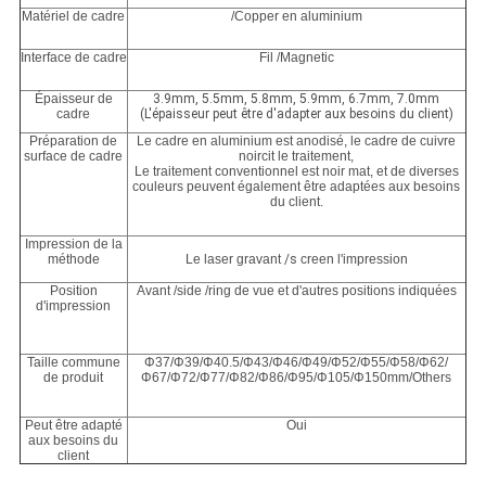
Matériel de cadre
/Copper en aluminium
Interface de cadre
Fil /Magnetic
Épaisseur de
3.9mm, 5.5mm, 5.8mm, 5.9mm, 6.7mm, 7.0mm
cadre
(L'épaisseur peut être d'adapter aux besoins du client)
Préparation de
Le cadre en aluminium est anodisé, le cadre de cuivre
surface de cadre
noircit le traitement,
Le traitement conventionnel est noir mat, et de diverses
couleurs peuvent également être adaptées aux besoins
du client.
Impression de la
méthode
Le laser gravant
/s
creen l'impression
Position
Avant /side /ring de vue et d'autres positions indiquées
d'impression
Taille commune
Φ37/Φ39/Φ40.5/Φ43/Φ46/Φ49/Φ52/Φ55/Φ58/Φ62/
de produit
Φ67/Φ72/Φ77/Φ82/Φ86/Φ95/Φ105/Φ150mm/Others
Peut être adapté
Oui
aux besoins du
client