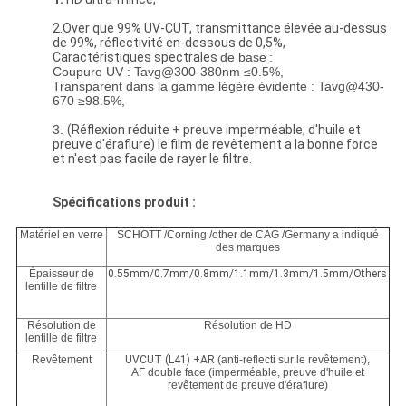
2.Over que 99% UV-CUT, transmittance élevée au-dessus
de 99%, réflectivité en-dessous de 0,5%,
Caractéristiques spectrales
de base
:
Coupure UV : Tavg@300-380nm ≤0.5%,
Transparent dans la gamme légère évidente : Tavg@430-
670 ≥98.5%,
3.
(Réflexion réduite + preuve imperméable, d'huile et
preuve d'éraflure) le film de revêtement a la bonne force
et n'est pas facile de rayer le filtre.
Spécifications produit :
Matériel en verre
SCHOTT /Corning /other de CAG /Germany a indiqué
des marques
Épaisseur de
0.55mm/0.7mm/0.8mm/1.1mm/1.3mm/1.5mm/Others
lentille de filtre
Résolution de
Résolution de HD
lentille de filtre
Revêtement
UVCUT (L41) +AR
(anti-reflecti sur le revêtement),
AF double face (imperméable, preuve d'huile et
revêtement de preuve d'éraflure)