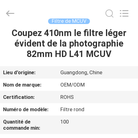
2026
Bright
Shadow
Technology
Ltd..
Filtre de MCUV
All
Rights
Reserved.
Coupez 410nm le filtre léger
MAISON
évident de la photographie
PRODUITS
82mm HD L41 MCUV
AU
Lieu d'origine:
Guangdong, Chine
SUJET
Nom de marque:
OEM/ODM
DE
Certification:
ROHS
NOUS
Numéro de modèle:
Filtre rond
VISITE
Quantité de
100
commande min:
D'USINE