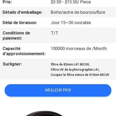
Prix:
$3.50 - $15.50/ Piece
CONTRÔLE
Détails d'emballage:
Boîte/autre de boursouflure
DE
Délai de livraison:
Jour 15~30 ouvrable
QUALITÉ
Conditions de
T/T
paiement:
CONTACTEZ-
Capacité
100000 morceaux de /Month
d'approvisionnement:
NOUS
Surligner:
,
filtre de 82mm L41 MCUV
,
Filtre UV de la photographie L41
DEMANDEZ
Coupez le filtre mince de 410nm MCUV
UNE
CITATION
MEILLEUR PRIX
PLAN
DU