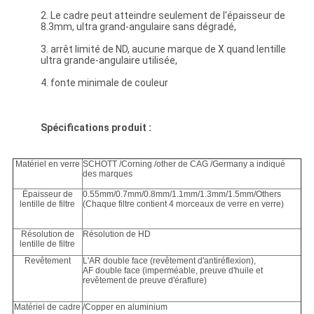
2. Le cadre peut atteindre seulement de l'épaisseur de
8.3mm, ultra grand-angulaire sans dégradé,
3. arrêt limité de ND, aucune marque de X quand lentille
ultra grande-angulaire utilisée,
4. fonte minimale de couleur
Spécifications produit :
Matériel en verre
SCHOTT /Corning /other de CAG /Germany a indiqué
des marques
Épaisseur de
0.55mm/0.7mm/0.8mm/1.1mm/1.3mm/1.5mm/Others
lentille de filtre
(Chaque filtre contient 4 morceaux de verre en verre)
Résolution de
Résolution de HD
lentille de filtre
Revêtement
L'AR double face (revêtement d'antiréflexion),
AF double face (imperméable, preuve d'huile et
revêtement de preuve d'éraflure)
Matériel de cadre
/Copper en aluminium