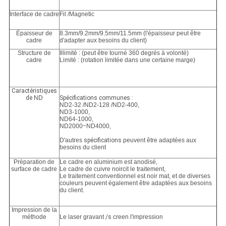
Interface de cadre
Fil /Magnetic
Épaisseur de
8.3mm/9.2mm/9.5mm/11.5mm (l'épaisseur peut être
cadre
d'adapter aux besoins du client)
Structure de
Illimité : (peut être tourné 360 degrés à volonté)
cadre
Limité : (rotation limitée dans une certaine marge)
Caractéristiques
de
ND
Spécifications communes :
ND2-32 /ND2-128 /ND2-400,
ND3-1000,
ND64-1000,
ND2000~ND4000,
D'autres
spécifications
peuvent être adaptées aux
besoins du client
Préparation de
Le cadre en aluminium est anodisé,
surface de cadre
Le cadre de cuivre noircit le traitement,
Le traitement conventionnel est noir mat, et de diverses
couleurs peuvent également être adaptées aux besoins
du client.
Impression de la
méthode
Le laser gravant
/s
creen l'impression