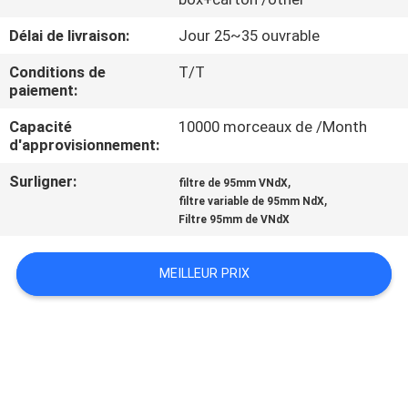
Délai de livraison:
Jour 25~35 ouvrable
CONTRÔLE
DE
Conditions de
T/T
paiement:
QUALITÉ
Capacité
10000 morceaux de /Month
d'approvisionnement:
CONTACTEZ-
Surligner:
,
filtre de 95mm VNdX
NOUS
,
filtre variable de 95mm NdX
Filtre 95mm de VNdX
DEMANDEZ
MEILLEUR PRIX
UNE
CITATION
PLAN
DU