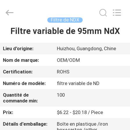
2026
Bright
Shadow
Technology
Ltd..
Filtre de NDX
All
Rights
Reserved.
Filtre variable de 95mm NdX
MAISON
PRODUITS
Lieu d'origine:
Huizhou, Guangdong, Chine
Nom de marque:
OEM/ODM
AU
Certification:
ROHS
SUJET
Numéro de modèle:
filtre variable de ND
DE
Quantité de
100
NOUS
commande min:
Prix:
$6.22 - $20.18 / Piece
VISITE
D'USINE
Détails d'emballage:
Boîte en plastique /iron
box+carton /other