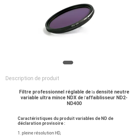
SITE
PRIVACY
POLICY
Description de produit
Filtre professionnel réglable de
densité neutre
la
variable ultra mince NDX
de
affaiblisseur ND2-
l'
ND400
Caractéristiques du produit
variables
de
ND
de
déclaration provisoire :
1. pleine résolution HD,