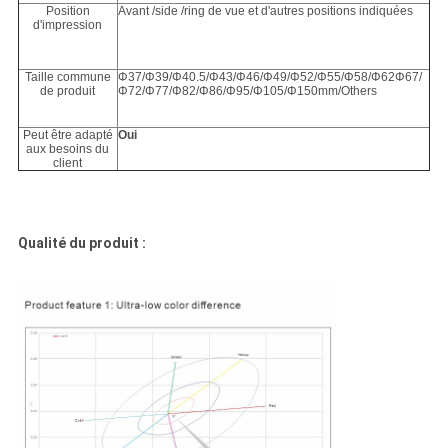
Position
Avant /side /ring de vue et d'autres positions indiquées
d'impression
Taille commune
Φ37/Φ39/Φ40.5/Φ43/Φ46/Φ49/Φ52/Φ55/Φ58/Φ62Φ67/
de produit
Φ72/Φ77/Φ82/Φ86/Φ95/Φ105/Φ150mm/Others
Peut être adapté
Oui
aux besoins du
client
Qualité du produit :