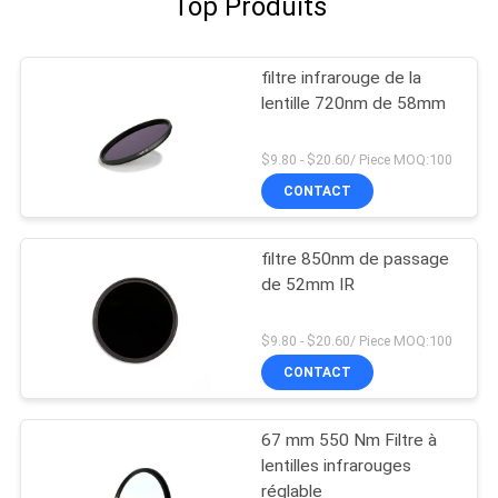
Top Produits
filtre infrarouge de la
lentille 720nm de 58mm
$9.80 - $20.60/ Piece MOQ:100
CONTACT
filtre 850nm de passage
de 52mm IR
$9.80 - $20.60/ Piece MOQ:100
CONTACT
67 mm 550 Nm Filtre à
lentilles infrarouges
réglable