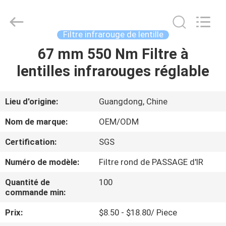
2026
Bright
Shadow
Technology
Ltd..
Filtre infrarouge de lentille
All
Rights
Reserved.
67 mm 550 Nm Filtre à
MAISON
lentilles infrarouges réglable
PRODUITS
Lieu d'origine:
Guangdong, Chine
AU
Nom de marque:
OEM/ODM
SUJET
Certification:
SGS
DE
Numéro de modèle:
Filtre rond de PASSAGE d'IR
NOUS
Quantité de
100
commande min:
VISITE
Prix:
$8.50 - $18.80/ Piece
D'USINE