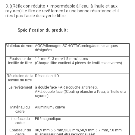
3. ((Réflexion réduite + imperméable à l'eau, à l'huile et aux
rayures) Le film de revêtement a une bonne résistance et il
n'est pas facile de rayer le filtre.
Spécification du produit:
Matériau de verre
AGC/Allemagne SCHOTT/Corning/autres marques
désignées
Épaisseur de
1.1 mm/1.3 mm/1.5 mm/autres
lentille de filtre
(Chaque filtre contient 4 pièces de lentilles de verres)
Résolution de la
Résolution HD
lentille du filtre
Le revêtement
à double face +
AR ((couche antireflet),
AF à double face ((Coating étanche à l'eau, à l'huile et à
rayures)
Matériau du
Aluminium / cuivre
cadre
Interface du
Fil / magnétique
cadre
Épaisseur du
30,9 mm,5.5 mm,50,8 mm,50,9 mm,6.7 mm,7.0 mm
cadre
((L'épaisseur peut être personnalisée)