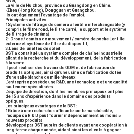
River,
La ville de Huizhou, province du Guangdong en Chine.
-Zhen (Hong Kong), Dongguan et Guangzhou.
Ils ont également l'avantage de l'emploi.
Principales activités:
1Système de filtrage de caméra à lentille interchangeable (y
compris le filtre rond, le filtre carré, le support et le système
de filtrage de cinéma),
2- Drone / caméra de mouvement / caméra de poche Lentille
externe et système de filtre du dispositif,
3.Lens de lunettes de soleil
BST a constitué un système complet de chaîne industrielle
allant de la recherche et du développement, de la fabrication
à la vente.
Il peut réaliser des travaux de ODM et de fabrication de
produits optiques, ainsi qu'une usine de fabrication dotée
d'une salle blanche de mille niveaux.
L'entreprise possède une R&D, une technologie et une qualité
hautement spécialisées.
L'équipe de direction, dont les membres principaux ont plus
de 15 ans d'expérience dans le domaine des produits
optiques.
Les principaux avantages de la BST:
1Grâce à une recherche suffisante sur le marché cible,
l'équipe de R & D peut fournir indépendamment au moins 5
nouveaux produits
développé par BST auprès de clients ayant une coopération à
long terme chaque année, aidant ainsi les clients à gagner