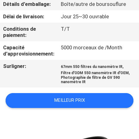
Détails d'emballage:
Boîte/autre de boursouflure
CONTRÔLE
Délai de livraison:
Jour 25~30 ouvrable
DE
Conditions de
T/T
QUALITÉ
paiement:
Capacité
5000 morceaux de /Month
d'approvisionnement:
CONTACTEZ-
NOUS
Surligner:
,
67mm 550 filtres du nanomètre IR
,
Filtre d'ODM 550 nanomètre IR d'OEM
Photographie de filtre de GV 590
nanomètre IR
DEMANDEZ
UNE
MEILLEUR PRIX
CITATION
PLAN
DU