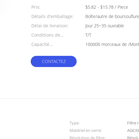
min:
Prix:
$5.82 - $15.78 / Piece
Détails d'emballage:
Boîte/autre de boursouflur
Délai de livraison:
Jour 25~35 ouvrable
Conditions de
T/T
paiement:
Capacité
100000 morceaux de /Mon
d'approvisionnement:
CONTACTEZ
Type:
Filtre
Matériel en verre:
AGC/G
Résolution de filtre:
Résol