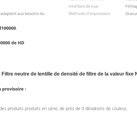
Interface de vue:
Fil/ma
e adaptent aux besoins du
Méthode d'impression:
Gravur
Nd100000
,
100000 de HD
Filtre neutre de lentille de densité de filtre de la valeur fix
 provisoire :
s produits produits en série, de près de 0 déviations de couleur,