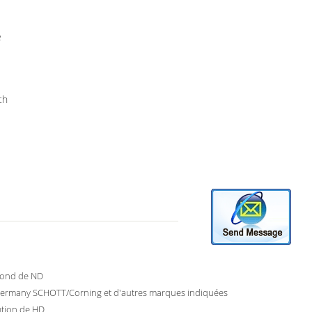
e
th
 rond de ND
ermany SCHOTT/Corning et d'autres marques indiquées
ution de HD