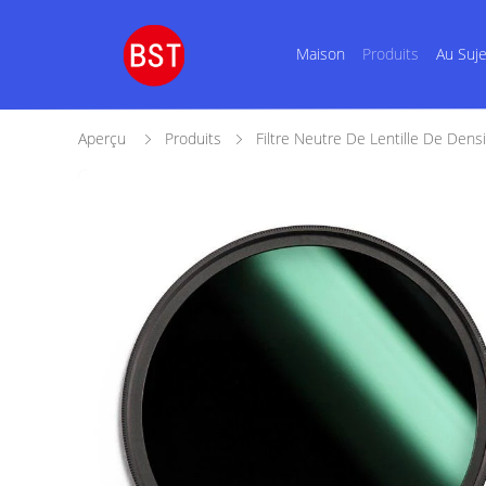
Maison
Produits
Au Suj
Aperçu
Produits
Filtre Neutre De Lentille De Dens