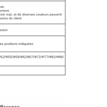
isé,
tement,
noir mat, et de diverses couleurs peuvent
oins du client.
ession
res positions indiquées
Φ52/Φ55/Φ58/Φ62Φ67/Φ72/Φ77/Φ82/Φ86/