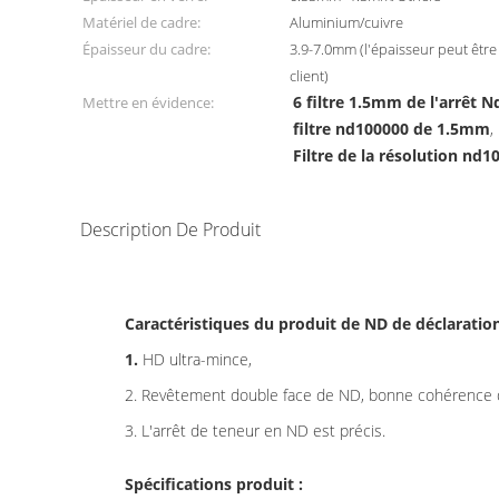
Matériel de cadre:
Aluminium/cuivre
Épaisseur du cadre:
3.9-7.0mm (l'épaisseur peut êtr
client)
6 filtre 1.5mm de l'arrêt 
Mettre en évidence:
filtre nd100000 de 1.5mm
,
Filtre de la résolution nd
Description De Produit
Caractéristiques du produit de ND de déclaration
1.
HD ultra-mince,
2. Revêtement double face de ND, bonne cohérence de
3. L'arrêt de teneur en ND est précis.
Spécifications produit :