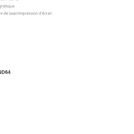
gnétique
e de laser/impression d'écran
e ND64