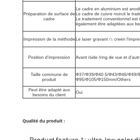
Le cadre en aluminium est anod
Préparation de surface de
Le cadre de cuivre noircit le trai
cadre
Le traitement conventionnel est 
également être adaptées aux bes
/s
Impression de la méthode
Le laser gravant
creen l'impr
Position d'impression
Avant /side /ring de vue et d'aut
Taille commune de
Φ37/Φ39/Φ40.5/Φ43/Φ46/Φ49/
produit
Φ95/Φ105/Φ150mm/Others
Peut être adapté aux
Oui
besoins du client
Qualité du produit :