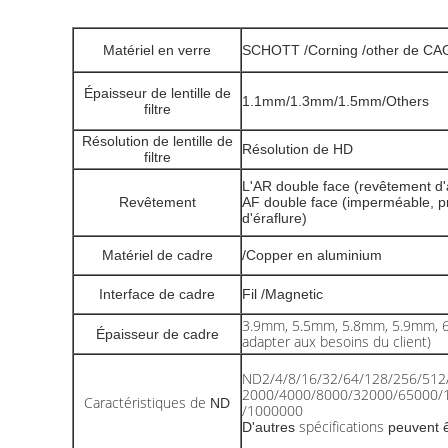
Matériel en verre
SCHOTT /Corning /other de CA
Épaisseur de lentille de
1.1mm/1.3mm/1.5mm/Others
filtre
Résolution de lentille de
Résolution de HD
filtre
L'AR double face (revêtement d'a
Revêtement
AF double face (imperméable, pr
d'éraflure)
Matériel de cadre
/Copper en aluminium
Interface de cadre
Fil /Magnetic
3.9mm, 5.5mm, 5.8mm, 5.9mm, 6.
Épaisseur de cadre
adapter aux besoins du client)
ND2/4/8/16/32/64/128/256/512
2000/4000/8000/32000/65000/
Caractéristiques de
ND
/1000000
spécifications
D'autres
peuvent ê