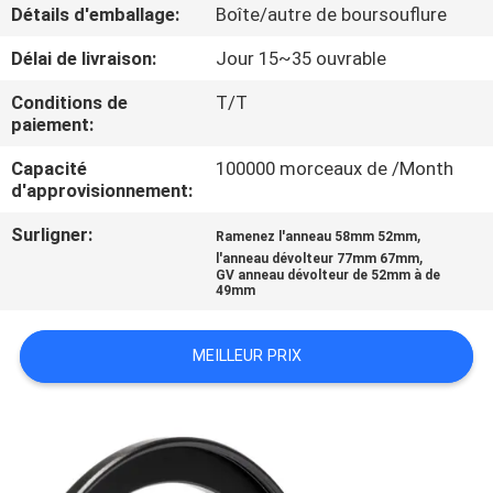
Détails d'emballage:
Boîte/autre de boursouflure
CONTRÔLE
Délai de livraison:
Jour 15~35 ouvrable
DE
Conditions de
T/T
QUALITÉ
paiement:
Capacité
100000 morceaux de /Month
d'approvisionnement:
CONTACTEZ-
NOUS
Surligner:
,
Ramenez l'anneau 58mm 52mm
,
l'anneau dévolteur 77mm 67mm
GV anneau dévolteur de 52mm à de
49mm
DEMANDEZ
UNE
MEILLEUR PRIX
CITATION
PLAN
DU