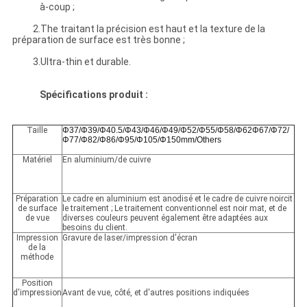
à-coup ;
2.The traitant la précision est haut et la texture de la
préparation de surface est très bonne ;
3.Ultra-thin et durable.
Spécifications produit :
Taille
Φ37/Φ39/Φ40.5/Φ43/Φ46/Φ49/Φ52/Φ55/Φ58/Φ62Φ67/Φ72/
Φ77/Φ82/Φ86/Φ95/Φ105/Φ150mm/Others
Matériel
En aluminium/de cuivre
Préparation
Le cadre en aluminium est anodisé et le cadre de cuivre noircit
de surface
le traitement ; Le traitement conventionnel est noir mat, et de
de vue
diverses couleurs peuvent également être adaptées aux
besoins du client.
Impression
Gravure de laser/impression d'écran
de la
méthode
Position
d'impression
Avant de vue, côté, et d'autres positions indiquées