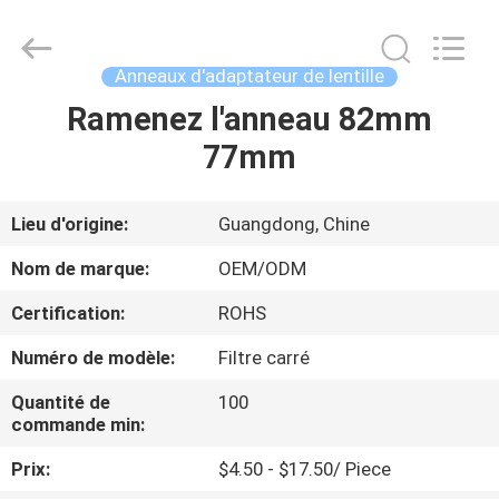
2026
Bright
Shadow
Technology
Ltd..
Anneaux d'adaptateur de lentille
All
Rights
Reserved.
Ramenez l'anneau 82mm
MAISON
77mm
PRODUITS
Lieu d'origine:
Guangdong, Chine
AU
Nom de marque:
OEM/ODM
SUJET
Certification:
ROHS
DE
Numéro de modèle:
Filtre carré
NOUS
Quantité de
100
commande min:
VISITE
Prix:
$4.50 - $17.50/ Piece
D'USINE